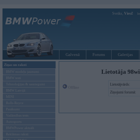
Sveiks,
Viesi!
Ie
Galvenā
Forums
Galerijas
Ziņas un raksti
Lietotāja 98w
BMW modeļu jaunumi
BMW testi
Tehnoloģijas & sasniegumi
Lietotājvārds:
Offline
BMW Latvijā
Ziņojumi forumā:
MINI
Rolls-Royce
Pasākumi
Vadāmības tests
Autosports
BMWPower aktuāli
Reklāmas raksti