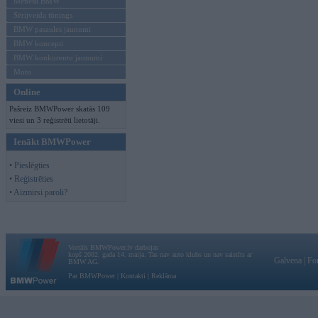
Mēneša BMW
Sērijveida tūnings
BMW pasaules jaunumi
BMW koncepti
BMW konkurentu jaunumi
Moto
Online
Pašreiz BMWPower skatās 109
viesi un 3 reģistrēti lietotāji.
Ienākt BMWPower
• Pieslēgties
• Reģistrēties
• Aizmirsi paroli?
Vortāls BMWPower.lv darbojas
kopš 2002. gada 14. maija. Tas nav auto klubs un nav saistīts ar
Galvena
|
Fo
BMW AG.
Par BMWPower
|
Kontakti
|
Reklāma