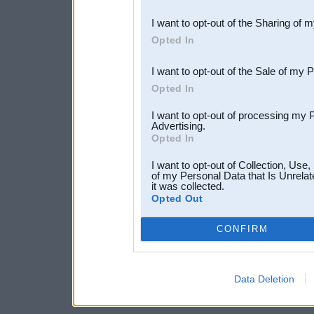
also be disclosed by us to 
I want to opt-out of the Sharing of 
Downstream Participants
th
Opted In
third parties.
I want to opt-out of the Sale of my 
Opted In
I want to opt-out of processing my 
Advertising.
Opted In
I want to opt-out of Collection, Use
of my Personal Data that Is Unrelat
it was collected.
Opted Out
CONFIRM
Data Deletion