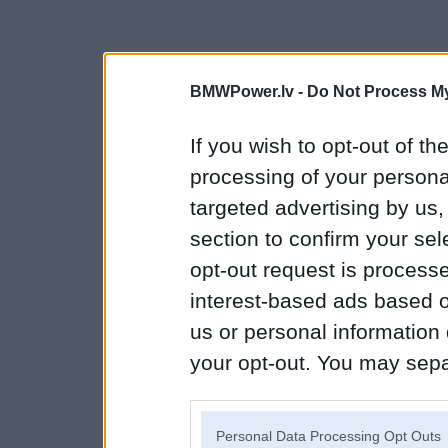
BMWPower.lv -
Do Not Process My
If you wish to opt-out of the
processing of your personal
targeted advertising by us
section to confirm your sel
opt-out request is proces
interest-based ads based o
us or personal information d
your opt-out. You may separ
disclosure of your personal
IAB’s list of downstream pa
Personal Data Processing Opt Outs