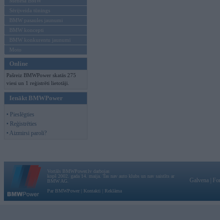
Mēneša BMW
Sērijveida tūnings
BMW pasaules jaunumi
BMW koncepti
BMW konkurentu jaunumi
Moto
Online
Pašreiz BMWPower skatās 275
viesi un 1 reģistrēti lietotāji.
Ienākt BMWPower
• Pieslēgties
• Reģistrēties
• Aizmirsi paroli?
Vortāls BMWPower.lv darbojas
kopš 2002. gada 14. maija. Tas nav auto klubs un nav saistīts ar
Galvena
|
Fo
BMW AG.
Par BMWPower
|
Kontakti
|
Reklāma