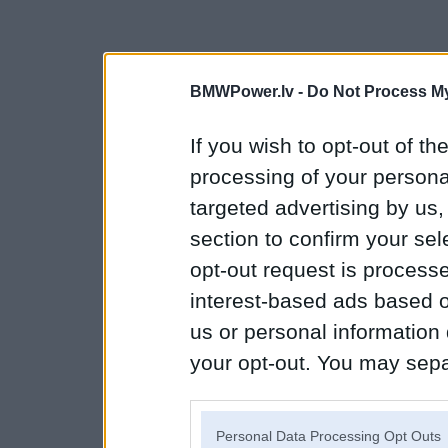
BMWPower.lv -
Do Not Process My
If you wish to opt-out of the
processing of your personal
targeted advertising by us
section to confirm your sel
opt-out request is proces
interest-based ads based o
us or personal information d
your opt-out. You may separ
disclosure of your personal
IAB’s list of downstream pa
Personal Data Processing Opt Outs