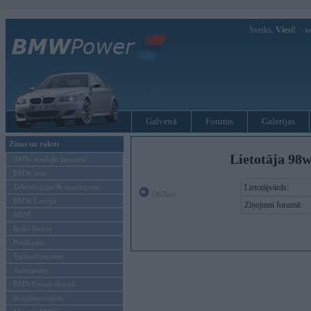
Sveiks,
Viesi!
Ie
Galvenā
Forums
Galerijas
Ziņas un raksti
Lietotāja 98w
BMW modeļu jaunumi
BMW testi
Tehnoloģijas & sasniegumi
Lietotājvārds:
Offline
BMW Latvijā
Ziņojumi forumā:
MINI
Rolls-Royce
Pasākumi
Vadāmības tests
Autosports
BMWPower aktuāli
Reklāmas raksti