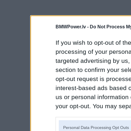
BMWPower.lv -
Do Not Process My
If you wish to opt-out of the
processing of your personal
targeted advertising by us
section to confirm your sel
opt-out request is proces
interest-based ads based o
us or personal information d
your opt-out. You may separ
disclosure of your personal
IAB’s list of downstream pa
Personal Data Processing Opt Outs