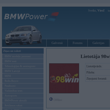
Sveiks,
Viesi!
Ie
Galvenā
Forums
Galerijas
Ziņas un raksti
Lietotāja 98w
BMW modeļu jaunumi
BMW testi
Tehnoloģijas & sasniegumi
Lietotājvārds:
BMW Latvijā
Pilsēta:
MINI
Ziņojumi forumā:
Rolls-Royce
Pasākumi
Vadāmības tests
Autosports
Offline
BMWPower aktuāli
Reklāmas raksti