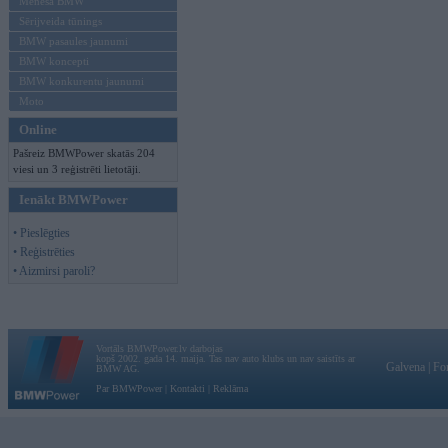
Mēneša BMW
Sērijveida tūnings
BMW pasaules jaunumi
BMW koncepti
BMW konkurentu jaunumi
Moto
Online
Pašreiz BMWPower skatās 204
viesi un 3 reģistrēti lietotāji.
Ienākt BMWPower
• Pieslēgties
• Reģistrēties
• Aizmirsi paroli?
Vortāls BMWPower.lv darbojas
kopš 2002. gada 14. maija. Tas nav auto klubs un nav saistīts ar
Galvena
|
Fo
BMW AG.
Par BMWPower
|
Kontakti
|
Reklāma