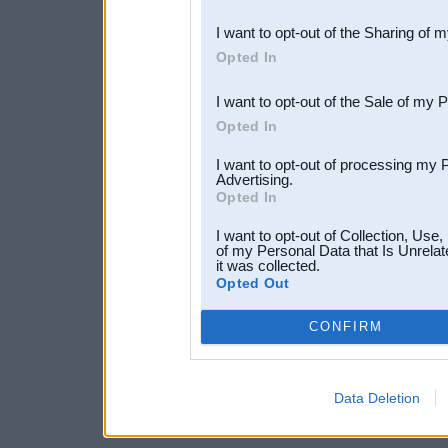
also be disclosed by us to 
I want to opt-out of the Sharing of 
Downstream Participants
th
Opted In
third parties.
I want to opt-out of the Sale of my 
Opted In
I want to opt-out of processing my 
Advertising.
Opted In
I want to opt-out of Collection, Use
of my Personal Data that Is Unrelat
it was collected.
Opted Out
CONFIRM
Data Deletion