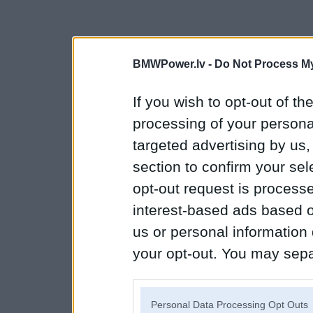
BMWPower.lv -
Do Not Process My
If you wish to opt-out of the
processing of your personal
targeted advertising by us
section to confirm your sel
opt-out request is proces
interest-based ads based o
us or personal information d
your opt-out. You may separ
disclosure of your personal
IAB’s list of downstream pa
Personal Data Processing Opt Outs