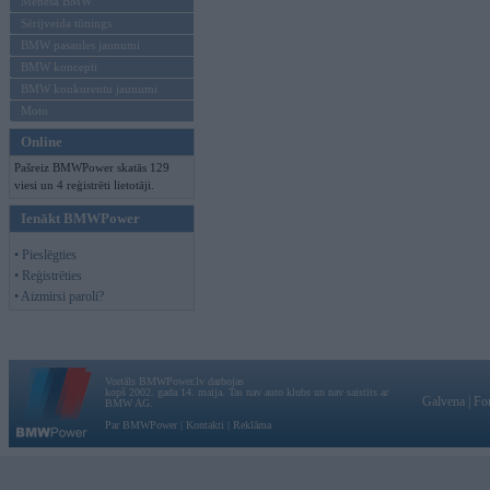
Mēneša BMW
Sērijveida tūnings
BMW pasaules jaunumi
BMW koncepti
BMW konkurentu jaunumi
Moto
Online
Pašreiz BMWPower skatās 129
viesi un 4 reģistrēti lietotāji.
Ienākt BMWPower
• Pieslēgties
• Reģistrēties
• Aizmirsi paroli?
Vortāls BMWPower.lv darbojas
kopš 2002. gada 14. maija. Tas nav auto klubs un nav saistīts ar
Galvena
|
Fo
BMW AG.
Par BMWPower
|
Kontakti
|
Reklāma