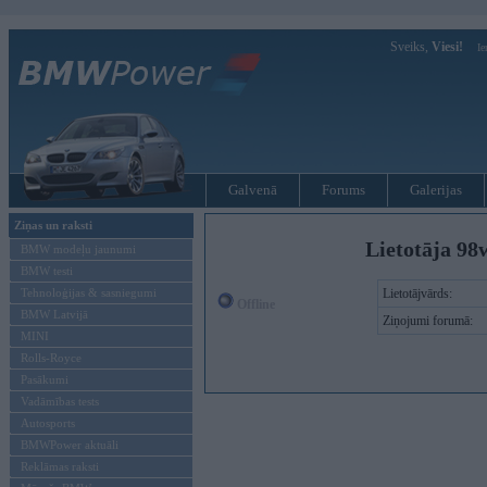
Sveiks,
Viesi!
Ie
Galvenā
Forums
Galerijas
Ziņas un raksti
Lietotāja 98w
BMW modeļu jaunumi
BMW testi
Tehnoloģijas & sasniegumi
Lietotājvārds:
Offline
BMW Latvijā
Ziņojumi forumā:
MINI
Rolls-Royce
Pasākumi
Vadāmības tests
Autosports
BMWPower aktuāli
Reklāmas raksti