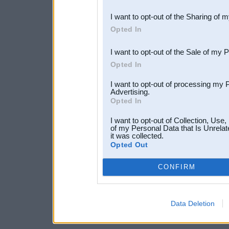
also be disclosed by us to 
I want to opt-out of the Sharing of 
Downstream Participants
th
Opted In
third parties.
I want to opt-out of the Sale of my 
Opted In
I want to opt-out of processing my 
Advertising.
Opted In
I want to opt-out of Collection, Use
of my Personal Data that Is Unrelat
it was collected.
Opted Out
CONFIRM
Data Deletion