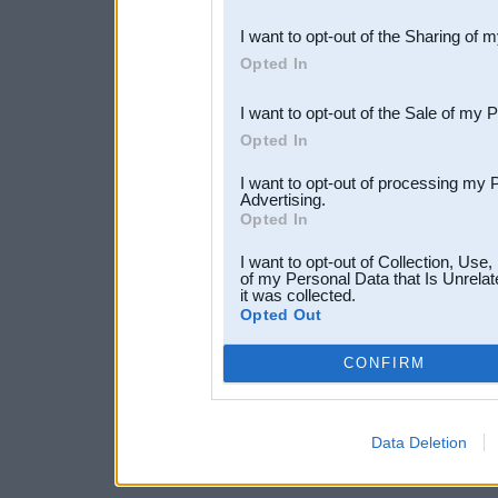
also be disclosed by us to 
I want to opt-out of the Sharing of 
Downstream Participants
th
Opted In
third parties.
I want to opt-out of the Sale of my 
Opted In
I want to opt-out of processing my 
Advertising.
Opted In
I want to opt-out of Collection, Use
of my Personal Data that Is Unrelat
it was collected.
Opted Out
CONFIRM
Data Deletion