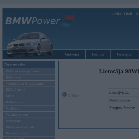
Sveiks,
Viesi!
Ie
Galvenā
Forums
Galerijas
Ziņas un raksti
Lietotāja 98W
BMW modeļu jaunumi
BMW testi
Tehnoloģijas & sasniegumi
BMW Latvijā
Lietotājvārds:
Offline
MINI
Nodarbošanās:
Rolls-Royce
Ziņojumi forumā:
Pasākumi
Vadāmības tests
Autosports
BMWPower aktuāli
Reklāmas raksti