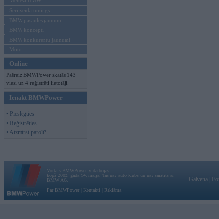
Mēneša BMW
Sērijveida tūnings
BMW pasaules jaunumi
BMW koncepti
BMW konkurentu jaunumi
Moto
Online
Pašreiz BMWPower skatās 143
viesi un 4 reģistrēti lietotāji.
Ienākt BMWPower
• Pieslēgties
• Reģistrēties
• Aizmirsi paroli?
Vortāls BMWPower.lv darbojas
kopš 2002. gada 14. maija. Tas nav auto klubs un nav saistīts ar
Galvena
|
Fo
BMW AG.
Par BMWPower
|
Kontakti
|
Reklāma