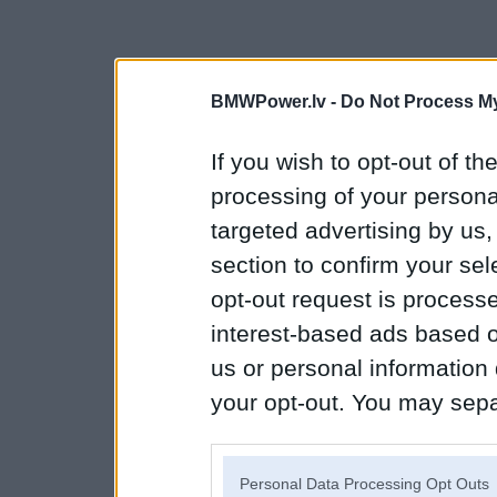
BMWPower.lv -
Do Not Process My
If you wish to opt-out of the
processing of your personal
targeted advertising by us
section to confirm your sel
opt-out request is proces
interest-based ads based o
us or personal information d
your opt-out. You may separ
disclosure of your personal
IAB’s list of downstream pa
Personal Data Processing Opt Outs