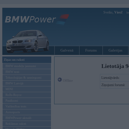
Sveiks,
Viesi!
Ie
Galvenā
Forums
Galerijas
Ziņas un raksti
Lietotāja 9
BMW modeļu jaunumi
BMW testi
Tehnoloģijas & sasniegumi
Lietotājvārds:
Offline
BMW Latvijā
Ziņojumi forumā:
MINI
Rolls-Royce
Pasākumi
Vadāmības tests
Autosports
BMWPower aktuāli
Reklāmas raksti