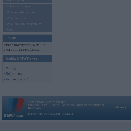
Mēneša BMW
Sērijveida tūnings
BMW pasaules jaunumi
BMW koncepti
BMW konkurentu jaunumi
Moto
Online
Pašreiz BMWPower skatās 146
viesi un 1 reģistrēti lietotāji.
Ienākt BMWPower
• Pieslēgties
• Reģistrēties
• Aizmirsi paroli?
Vortāls BMWPower.lv darbojas
kopš 2002. gada 14. maija. Tas nav auto klubs un nav saistīts ar
Galvena
|
Fo
BMW AG.
Par BMWPower
|
Kontakti
|
Reklāma