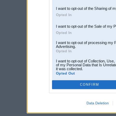
also be disclosed by us to 
I want to opt-out of the Sharing of 
Downstream Participants
th
Opted In
third parties.
I want to opt-out of the Sale of my 
Opted In
I want to opt-out of processing my 
Advertising.
Opted In
I want to opt-out of Collection, Use
of my Personal Data that Is Unrelat
it was collected.
Opted Out
CONFIRM
Data Deletion