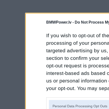
BMWPower.lv -
Do Not Process My
If you wish to opt-out of the
processing of your personal
targeted advertising by us
section to confirm your sel
opt-out request is proces
interest-based ads based o
us or personal information d
your opt-out. You may separ
disclosure of your personal
IAB’s list of downstream pa
Personal Data Processing Opt Outs