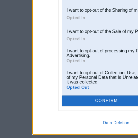
also be disclosed by us to 
I want to opt-out of the Sharing of 
Downstream Participants
th
Opted In
third parties.
I want to opt-out of the Sale of my 
Opted In
I want to opt-out of processing my 
Advertising.
Opted In
I want to opt-out of Collection, Use
of my Personal Data that Is Unrelat
it was collected.
Opted Out
CONFIRM
Data Deletion