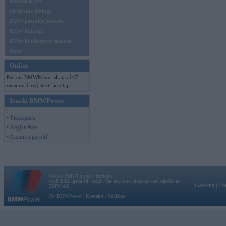
Mēneša BMW
Sērijveida tūnings
BMW pasaules jaunumi
BMW koncepti
BMW konkurentu jaunumi
Moto
Online
Pašreiz BMWPower skatās 147
viesi un 1 reģistrēti lietotāji.
Ienākt BMWPower
• Pieslēgties
• Reģistrēties
• Aizmirsi paroli?
Vortāls BMWPower.lv darbojas
kopš 2002. gada 14. maija. Tas nav auto klubs un nav saistīts ar
Galvena
|
Fo
BMW AG.
Par BMWPower
|
Kontakti
|
Reklāma