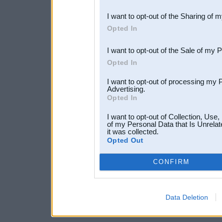
also be disclosed by us to 
I want to opt-out of the Sharing of 
Downstream Participants
th
Opted In
third parties.
I want to opt-out of the Sale of my 
Opted In
I want to opt-out of processing my 
Advertising.
Opted In
I want to opt-out of Collection, Use
of my Personal Data that Is Unrelat
it was collected.
Opted Out
CONFIRM
Data Deletion