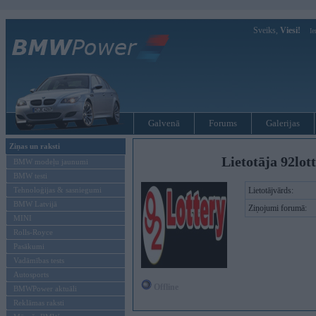
Sveiks,
Viesi!
Ie
Galvenā
Forums
Galerijas
Ziņas un raksti
Lietotāja 92lot
BMW modeļu jaunumi
BMW testi
Tehnoloģijas & sasniegumi
Lietotājvārds:
BMW Latvijā
Ziņojumi forumā:
MINI
Rolls-Royce
Pasākumi
Vadāmības tests
Autosports
Offline
BMWPower aktuāli
Reklāmas raksti