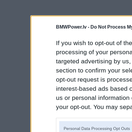
BMWPower.lv -
Do Not Process My
If you wish to opt-out of the
processing of your personal
targeted advertising by us
section to confirm your sel
opt-out request is proces
interest-based ads based o
us or personal information d
your opt-out. You may separ
disclosure of your personal
IAB’s list of downstream pa
Personal Data Processing Opt Outs