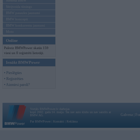
Mēneša BMW
Sērijveida tūnings
BMW pasaules jaunumi
BMW koncepti
BMW konkurentu jaunumi
Moto
Online
Pašreiz BMWPower skatās 159
viesi un 0 reģistrēti lietotāji.
Ienākt BMWPower
• Pieslēgties
• Reģistrēties
• Aizmirsi paroli?
Vortāls BMWPower.lv darbojas
kopš 2002. gada 14. maija. Tas nav auto klubs un nav saistīts ar
Galvena
|
Fo
BMW AG.
Par BMWPower
|
Kontakti
|
Reklāma