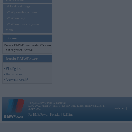
Mēneša BMW
Sērijveida tūnings
BMW pasaules jaunumi
BMW koncepti
BMW konkurentu jaunumi
Moto
Online
Pašreiz BMWPower skatās 85 viesi
un 9 reģistrēti lietotāji.
Ienākt BMWPower
• Pieslēgties
• Reģistrēties
• Aizmirsi paroli?
Vortāls BMWPower.lv darbojas
kopš 2002. gada 14. maija. Tas nav auto klubs un nav saistīts ar
Galvena
|
Fo
BMW AG.
Par BMWPower
|
Kontakti
|
Reklāma