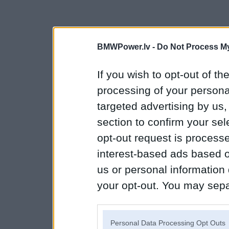
BMWPower.lv -
Do Not Process My
If you wish to opt-out of the
processing of your personal
targeted advertising by us
section to confirm your sel
opt-out request is proces
interest-based ads based o
us or personal information d
your opt-out. You may separ
disclosure of your personal
IAB’s list of downstream pa
Personal Data Processing Opt Outs