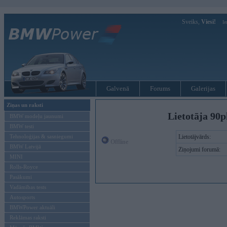
Sveiks,
Viesi!
Ie
Galvenā
Forums
Galerijas
Ziņas un raksti
Lietotāja 90p
BMW modeļu jaunumi
BMW testi
Tehnoloģijas & sasniegumi
Lietotājvārds:
Offline
BMW Latvijā
Ziņojumi forumā:
MINI
Rolls-Royce
Pasākumi
Vadāmības tests
Autosports
BMWPower aktuāli
Reklāmas raksti