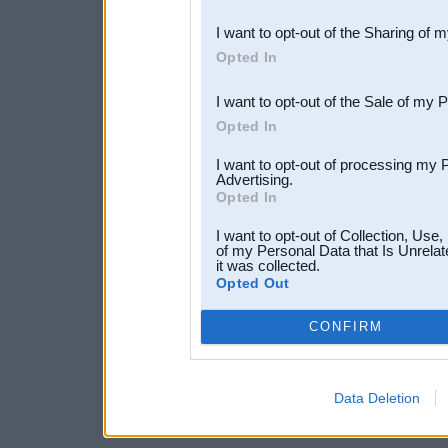
also be disclosed by us to 
I want to opt-out of the Sharing of 
Downstream Participants
th
Opted In
third parties.
I want to opt-out of the Sale of my 
Opted In
I want to opt-out of processing my 
Advertising.
Opted In
I want to opt-out of Collection, Use
of my Personal Data that Is Unrelat
it was collected.
Opted Out
CONFIRM
Data Deletion