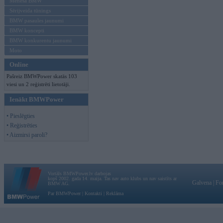
Mēneša BMW
Sērijveida tūnings
BMW pasaules jaunumi
BMW koncepti
BMW konkurentu jaunumi
Moto
Online
Pašreiz BMWPower skatās 103
viesi un 2 reģistrēti lietotāji.
Ienākt BMWPower
• Pieslēgties
• Reģistrēties
• Aizmirsi paroli?
Vortāls BMWPower.lv darbojas
kopš 2002. gada 14. maija. Tas nav auto klubs un nav saistīts ar
Galvena
|
Fo
BMW AG.
Par BMWPower
|
Kontakti
|
Reklāma