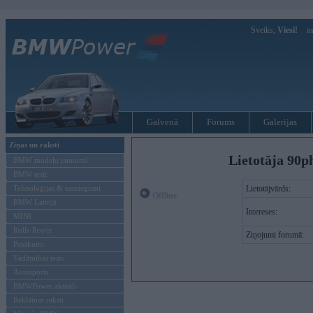
Sveiks,
Viesi!
Ie
Galvenā
Forums
Galerijas
Ziņas un raksti
Lietotāja 90p
BMW modeļu jaunumi
BMW testi
Tehnoloģijas & sasniegumi
Lietotājvārds:
Offline
BMW Latvijā
Intereses:
MINI
Rolls-Royce
Ziņojumi forumā:
Pasākumi
Vadāmības tests
Autosports
BMWPower aktuāli
Reklāmas raksti