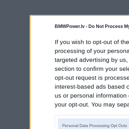
BMWPower.lv -
Do Not Process My
If you wish to opt-out of the
processing of your personal
targeted advertising by us
section to confirm your sel
opt-out request is proces
interest-based ads based o
us or personal information d
your opt-out. You may separ
disclosure of your personal
IAB’s list of downstream pa
Personal Data Processing Opt Outs