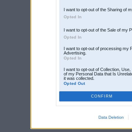
also be disclosed by us to 
I want to opt-out of the Sharing of 
Downstream Participants
th
Opted In
third parties.
I want to opt-out of the Sale of my 
Opted In
I want to opt-out of processing my 
Advertising.
Opted In
I want to opt-out of Collection, Use
of my Personal Data that Is Unrelat
it was collected.
Opted Out
CONFIRM
Data Deletion