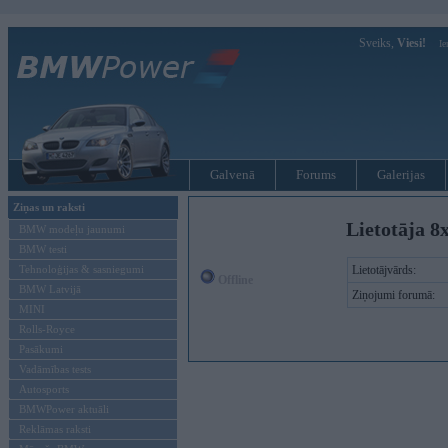
Sveiks,
Viesi!
Ie
Galvenā
Forums
Galerijas
Ziņas un raksti
Lietotāja 8
BMW modeļu jaunumi
BMW testi
Tehnoloģijas & sasniegumi
Lietotājvārds:
Offline
BMW Latvijā
Ziņojumi forumā:
MINI
Rolls-Royce
Pasākumi
Vadāmības tests
Autosports
BMWPower aktuāli
Reklāmas raksti