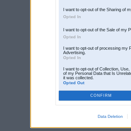
also be disclosed by us to 
I want to opt-out of the Sharing of 
Downstream Participants
th
Opted In
third parties.
I want to opt-out of the Sale of my 
Opted In
I want to opt-out of processing my 
Advertising.
Opted In
I want to opt-out of Collection, Use
of my Personal Data that Is Unrelat
it was collected.
Opted Out
CONFIRM
Data Deletion