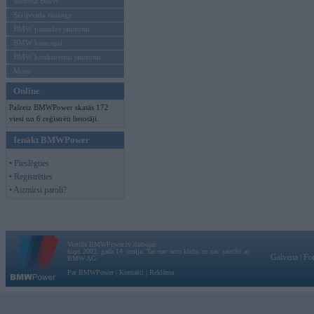
Mēneša BMW
Sērijveida tūnings
BMW pasaules jaunumi
BMW koncepti
BMW konkurentu jaunumi
Moto
Online
Pašreiz BMWPower skatās 172
viesi un 6 reģistrēti lietotāji.
Ienākt BMWPower
• Pieslēgties
• Reģistrēties
• Aizmirsi paroli?
Vortāls BMWPower.lv darbojas
kopš 2002. gada 14. maija. Tas nav auto klubs un nav saistīts ar
Galvena
|
Fo
BMW AG.
Par BMWPower
|
Kontakti
|
Reklāma