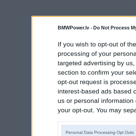
BMWPower.lv -
Do Not Process My
If you wish to opt-out of the
processing of your personal
targeted advertising by us
section to confirm your sel
opt-out request is proces
interest-based ads based o
us or personal information d
your opt-out. You may separ
disclosure of your personal
IAB’s list of downstream pa
Personal Data Processing Opt Outs