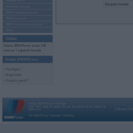
Mēneša BMW
Ziņojumi forumā:
Sērijveida tūnings
BMW pasaules jaunumi
BMW koncepti
BMW konkurentu jaunumi
Moto
Online
Pašreiz BMWPower skatās 148
viesi un 1 reģistrēti lietotāji.
Ienākt BMWPower
• Pieslēgties
• Reģistrēties
• Aizmirsi paroli?
Vortāls BMWPower.lv darbojas
kopš 2002. gada 14. maija. Tas nav auto klubs un nav saistīts ar
Galvena
|
Fo
BMW AG.
Par BMWPower
|
Kontakti
|
Reklāma