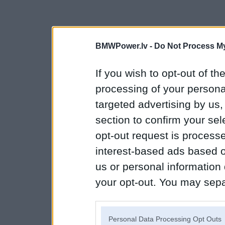
BMWPower.lv -
Do Not Process My
If you wish to opt-out of the
processing of your personal
targeted advertising by us
section to confirm your sel
opt-out request is proces
interest-based ads based o
us or personal information d
your opt-out. You may separ
disclosure of your personal
IAB’s list of downstream pa
Personal Data Processing Opt Outs