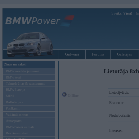
Sveiks,
Viesi!
Ie
Galvenā
Forums
Galerijas
Ziņas un raksti
Lietotāja 8xb
BMW modeļu jaunumi
BMW testi
Tehnoloģijas & sasniegumi
BMW Latvijā
Lietotājvārds:
Offline
MINI
Rolls-Royce
Braucu ar:
Pasākumi
Vadāmības tests
Nodarbošanās:
Autosports
BMWPower aktuāli
Intereses:
Reklāmas raksti