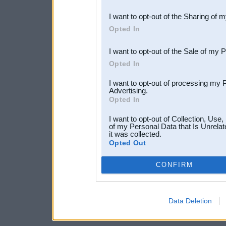
also be disclosed by us to 
I want to opt-out of the Sharing of 
Downstream Participants
th
Opted In
third parties.
I want to opt-out of the Sale of my 
Opted In
I want to opt-out of processing my 
Advertising.
Opted In
I want to opt-out of Collection, Use
of my Personal Data that Is Unrelat
it was collected.
Opted Out
CONFIRM
Data Deletion