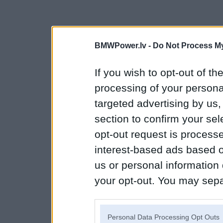
BMWPower.lv -
Do Not Process My
If you wish to opt-out of the
processing of your personal
targeted advertising by us
section to confirm your sel
opt-out request is proces
interest-based ads based o
us or personal information d
your opt-out. You may separ
disclosure of your personal
IAB’s list of downstream pa
Personal Data Processing Opt Outs