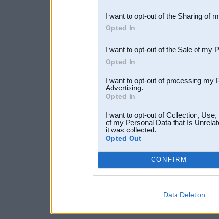
also be disclosed by us to 
I want to opt-out of the Sharing of 
Downstream Participants
th
Opted In
third parties.
I want to opt-out of the Sale of my 
Opted In
I want to opt-out of processing my 
Advertising.
Opted In
I want to opt-out of Collection, Use
of my Personal Data that Is Unrelat
it was collected.
Opted Out
CONFIRM
Data Deletion