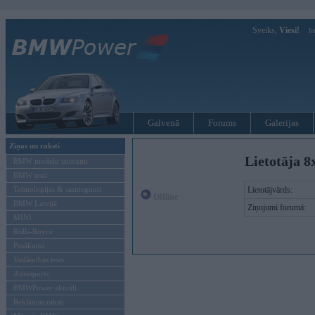
Sveiks,
Viesi!
Ie
Galvenā
Forums
Galerijas
Ziņas un raksti
Lietotāja 8
BMW modeļu jaunumi
BMW testi
Tehnoloģijas & sasniegumi
Lietotājvārds:
Offline
BMW Latvijā
Ziņojumi forumā:
MINI
Rolls-Royce
Pasākumi
Vadāmības tests
Autosports
BMWPower aktuāli
Reklāmas raksti