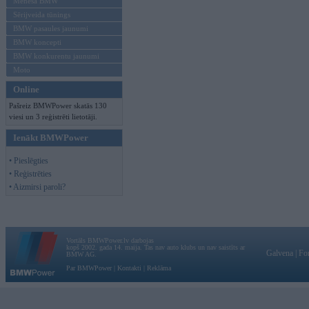
Mēneša BMW
Sērijveida tūnings
BMW pasaules jaunumi
BMW koncepti
BMW konkurentu jaunumi
Moto
Online
Pašreiz BMWPower skatās 130
viesi un 3 reģistrēti lietotāji.
Ienākt BMWPower
• Pieslēgties
• Reģistrēties
• Aizmirsi paroli?
Vortāls BMWPower.lv darbojas
kopš 2002. gada 14. maija. Tas nav auto klubs un nav saistīts ar
Galvena
|
Fo
BMW AG.
Par BMWPower
|
Kontakti
|
Reklāma