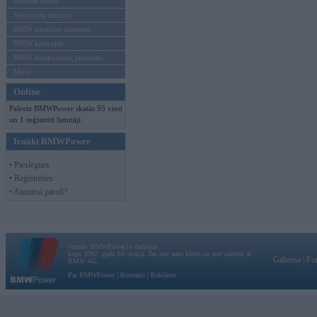
Mēneša BMW
Sērijveida tūnings
BMW pasaules jaunumi
BMW koncepti
BMW konkurentu jaunumi
Moto
Online
Pašreiz BMWPower skatās 93 viesi
un 1 reģistrēti lietotāji.
Ienākt BMWPower
• Pieslēgties
• Reģistrēties
• Aizmirsi paroli?
Vortāls BMWPower.lv darbojas
kopš 2002. gada 14. maija. Tas nav auto klubs un nav saistīts ar
Galvena
|
Fo
BMW AG.
Par BMWPower
|
Kontakti
|
Reklāma