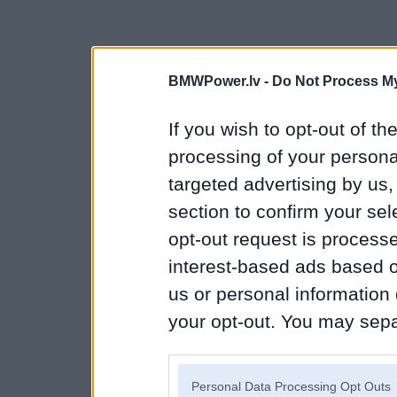
BMWPower.lv -
Do Not Process My
If you wish to opt-out of the
processing of your personal
targeted advertising by us
section to confirm your sel
opt-out request is proces
interest-based ads based o
us or personal information d
your opt-out. You may separ
disclosure of your personal
IAB’s list of downstream pa
Personal Data Processing Opt Outs