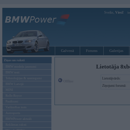
Sveiks,
Viesi!
Ie
Galvenā
Forums
Galerijas
Ziņas un raksti
Lietotāja 8xbe
BMW modeļu jaunumi
BMW testi
Tehnoloģijas & sasniegumi
Lietotājvārds:
Offline
BMW Latvijā
Ziņojumi forumā:
MINI
Rolls-Royce
Pasākumi
Vadāmības tests
Autosports
BMWPower aktuāli
Reklāmas raksti