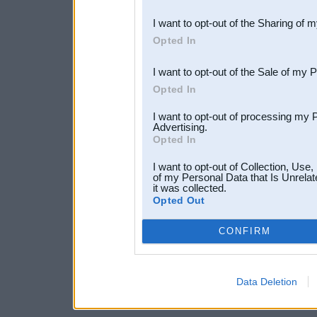
also be disclosed by us to 
I want to opt-out of the Sharing of 
Downstream Participants
th
Opted In
third parties.
I want to opt-out of the Sale of my 
Opted In
I want to opt-out of processing my 
Advertising.
Opted In
I want to opt-out of Collection, Use
of my Personal Data that Is Unrelat
it was collected.
Opted Out
CONFIRM
Data Deletion