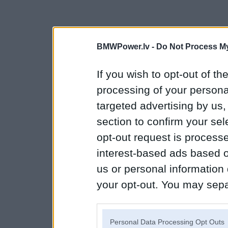
BMWPower.lv -
Do Not Process My
If you wish to opt-out of the
processing of your personal
targeted advertising by us
section to confirm your sel
opt-out request is proces
interest-based ads based o
us or personal information d
your opt-out. You may separ
disclosure of your personal
IAB’s list of downstream pa
Personal Data Processing Opt Outs