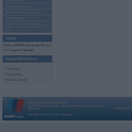
Mēneša BMW
Sērijveida tūnings
BMW pasaules jaunumi
BMW koncepti
BMW konkurentu jaunumi
Moto
Online
Pašreiz BMWPower skatās 96 viesi
un 4 reģistrēti lietotāji.
Ienākt BMWPower
• Pieslēgties
• Reģistrēties
• Aizmirsi paroli?
Vortāls BMWPower.lv darbojas
kopš 2002. gada 14. maija. Tas nav auto klubs un nav saistīts ar
Galvena
|
Fo
BMW AG.
Par BMWPower
|
Kontakti
|
Reklāma