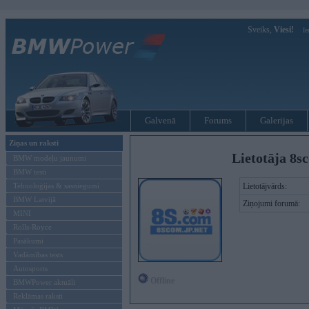
Sveiks,
Viesi!
Ie
Galvenā
Forums
Galerijas
Ziņas un raksti
Lietotāja 8s
BMW modeļu jaunumi
BMW testi
Tehnoloģijas & sasniegumi
Lietotājvārds:
BMW Latvijā
Ziņojumi forumā:
MINI
Rolls-Royce
Pasākumi
Vadāmības tests
Autosports
Offline
BMWPower aktuāli
Reklāmas raksti