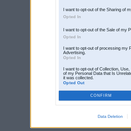
also be disclosed by us to 
I want to opt-out of the Sharing of 
Downstream Participants
th
Opted In
third parties.
I want to opt-out of the Sale of my 
Opted In
I want to opt-out of processing my 
Advertising.
Opted In
I want to opt-out of Collection, Use
of my Personal Data that Is Unrelat
it was collected.
Opted Out
CONFIRM
Data Deletion