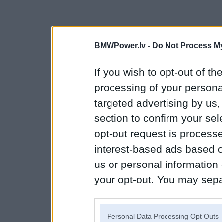
BMWPower.lv -
Do Not Process My
If you wish to opt-out of the
processing of your personal
targeted advertising by us
section to confirm your sel
opt-out request is proces
interest-based ads based o
us or personal information d
your opt-out. You may separ
disclosure of your personal
IAB’s list of downstream pa
Personal Data Processing Opt Outs