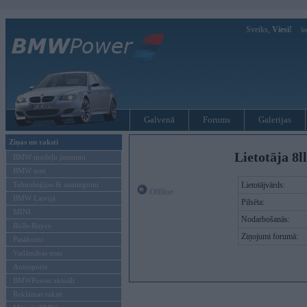
Sveiks,
Viesi!
Ie
Galvenā
Forums
Galerijas
Ziņas un raksti
Lietotāja 8l
BMW modeļu jaunumi
BMW testi
Tehnoloģijas & sasniegumi
Lietotājvārds:
Offline
BMW Latvijā
Pilsēta:
MINI
Nodarbošanās:
Rolls-Royce
Ziņojumi forumā:
Pasākumi
Vadāmības tests
Autosports
BMWPower aktuāli
Reklāmas raksti