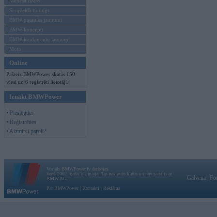
Mēneša BMW
Sērijveida tūnings
BMW pasaules jaunumi
BMW koncepti
BMW konkurentu jaunumi
Moto
Online
Pašreiz BMWPower skatās 150
viesi un 6 reģistrēti lietotāji.
Ienākt BMWPower
• Pieslēgties
• Reģistrēties
• Aizmirsi paroli?
Vortāls BMWPower.lv darbojas
kopš 2002. gada 14. maija. Tas nav auto klubs un nav saistīts ar
Galvena
|
Fo
BMW AG.
Par BMWPower
|
Kontakti
|
Reklāma