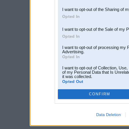
also be disclosed by us to 
I want to opt-out of the Sharing of 
Downstream Participants
th
Opted In
third parties.
I want to opt-out of the Sale of my 
Opted In
I want to opt-out of processing my 
Advertising.
Opted In
I want to opt-out of Collection, Use
of my Personal Data that Is Unrelat
it was collected.
Opted Out
CONFIRM
Data Deletion