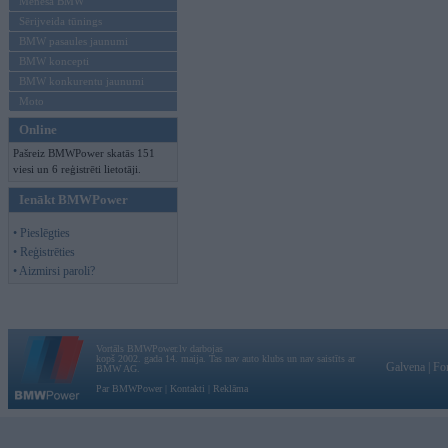
Mēneša BMW
Sērijveida tūnings
BMW pasaules jaunumi
BMW koncepti
BMW konkurentu jaunumi
Moto
Online
Pašreiz BMWPower skatās 151
viesi un 6 reģistrēti lietotāji.
Ienākt BMWPower
• Pieslēgties
• Reģistrēties
• Aizmirsi paroli?
Vortāls BMWPower.lv darbojas
kopš 2002. gada 14. maija. Tas nav auto klubs un nav saistīts ar
Galvena
|
Fo
BMW AG.
Par BMWPower
|
Kontakti
|
Reklāma