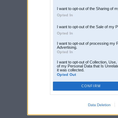
also be disclosed by us to 
I want to opt-out of the Sharing of 
Downstream Participants
th
Opted In
third parties.
I want to opt-out of the Sale of my 
Opted In
I want to opt-out of processing my 
Advertising.
Opted In
I want to opt-out of Collection, Use
of my Personal Data that Is Unrelat
it was collected.
Opted Out
CONFIRM
Data Deletion