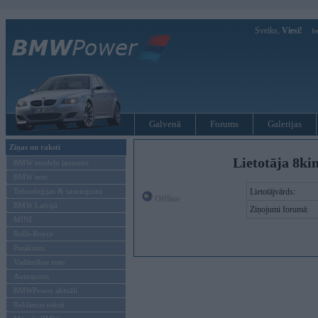
Sveiks,
Viesi!
Ie
Galvenā
Forums
Galerijas
Ziņas un raksti
Lietotāja 8ki
BMW modeļu jaunumi
BMW testi
Tehnoloģijas & sasniegumi
Lietotājvārds:
Offline
BMW Latvijā
Ziņojumi forumā:
MINI
Rolls-Royce
Pasākumi
Vadāmības tests
Autosports
BMWPower aktuāli
Reklāmas raksti