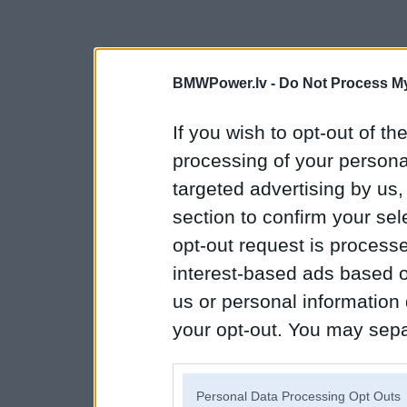
BMWPower.lv -
Do Not Process My
If you wish to opt-out of the
processing of your personal
targeted advertising by us
section to confirm your sel
opt-out request is proces
interest-based ads based o
us or personal information d
your opt-out. You may separ
disclosure of your personal
IAB’s list of downstream pa
Personal Data Processing Opt Outs