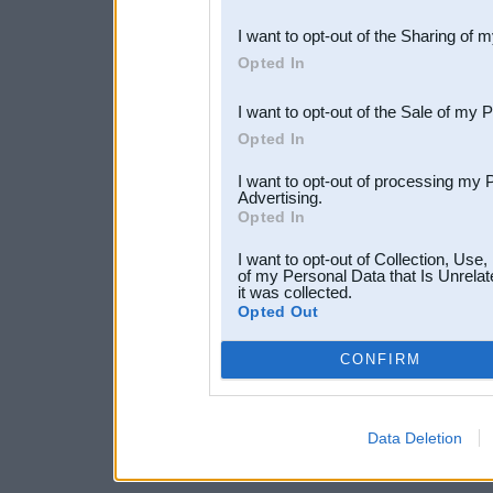
also be disclosed by us to 
I want to opt-out of the Sharing of 
Downstream Participants
th
Opted In
third parties.
I want to opt-out of the Sale of my 
Opted In
I want to opt-out of processing my 
Advertising.
Opted In
I want to opt-out of Collection, Use
of my Personal Data that Is Unrelat
it was collected.
Opted Out
CONFIRM
Data Deletion