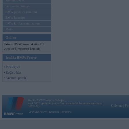
Mēneša BMW
Sērijveida tūnings
BMW pasaules jaunumi
BMW koncepti
BMW konkurentu jaunumi
Moto
Online
Pašreiz BMWPower skatās 110
viesi un 6 reģistrēti lietotāji.
Ienākt BMWPower
• Pieslēgties
• Reģistrēties
• Aizmirsi paroli?
Vortāls BMWPower.lv darbojas
kopš 2002. gada 14. maija. Tas nav auto klubs un nav saistīts ar
Galvena
|
Fo
BMW AG.
Par BMWPower
|
Kontakti
|
Reklāma