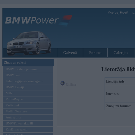
Sveiks,
Viesi!
Ie
Galvenā
Forums
Galerijas
Ziņas un raksti
Lietotāja 8k
BMW modeļu jaunumi
BMW testi
Tehnoloģijas & sasniegumi
Lietotājvārds:
Offline
BMW Latvijā
MINI
Intereses:
Rolls-Royce
Pasākumi
Ziņojumi forumā:
Vadāmības tests
Autosports
BMWPower aktuāli
Reklāmas raksti