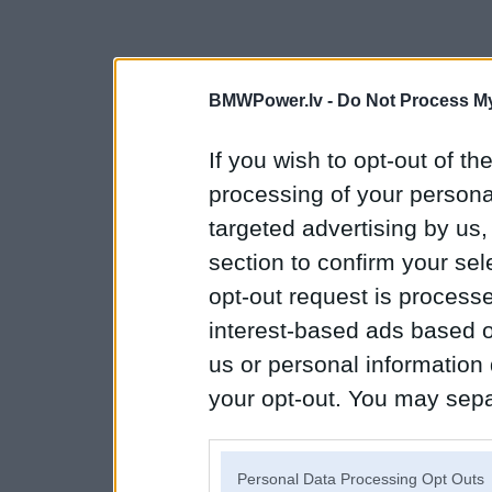
BMWPower.lv -
Do Not Process My
If you wish to opt-out of the
processing of your personal
targeted advertising by us
section to confirm your sel
opt-out request is proces
interest-based ads based o
us or personal information d
your opt-out. You may separ
disclosure of your personal
IAB’s list of downstream pa
Personal Data Processing Opt Outs