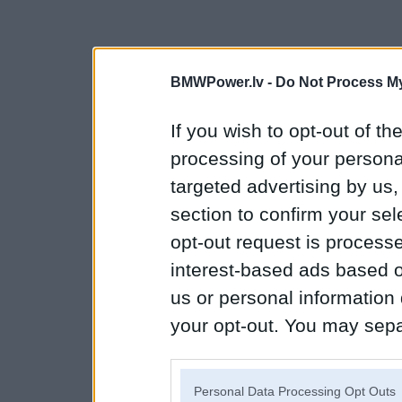
BMWPower.lv -
Do Not Process My
If you wish to opt-out of the
processing of your personal
targeted advertising by us
section to confirm your sel
opt-out request is proces
interest-based ads based o
us or personal information d
your opt-out. You may separ
disclosure of your personal
IAB’s list of downstream pa
Personal Data Processing Opt Outs