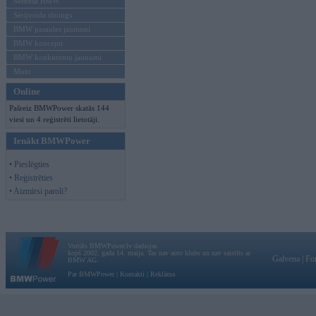
Mēneša BMW
Sērijveida tūnings
BMW pasaules jaunumi
BMW koncepti
BMW konkurentu jaunumi
Moto
Online
Pašreiz BMWPower skatās 144
viesi un 4 reģistrēti lietotāji.
Ienākt BMWPower
• Pieslēgties
• Reģistrēties
• Aizmirsi paroli?
Vortāls BMWPower.lv darbojas
kopš 2002. gada 14. maija. Tas nav auto klubs un nav saistīts ar
Galvena
|
Fo
BMW AG.
Par BMWPower
|
Kontakti
|
Reklāma