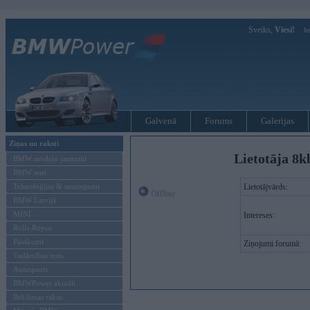
Sveiks,
Viesi!
Ie
Galvenā
Forums
Galerijas
Ziņas un raksti
Lietotāja 8k
BMW modeļu jaunumi
BMW testi
Tehnoloģijas & sasniegumi
Lietotājvārds:
Offline
BMW Latvijā
MINI
Intereses:
Rolls-Royce
Pasākumi
Ziņojumi forumā:
Vadāmības tests
Autosports
BMWPower aktuāli
Reklāmas raksti