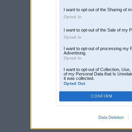
also be disclosed by us to 
I want to opt-out of the Sharing of 
Downstream Participants
th
Opted In
third parties.
I want to opt-out of the Sale of my 
Opted In
I want to opt-out of processing my 
Advertising.
Opted In
I want to opt-out of Collection, Use
of my Personal Data that Is Unrelat
it was collected.
Opted Out
CONFIRM
Data Deletion