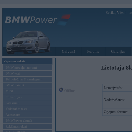
Sveiks,
Viesi!
Ie
Galvenā
Forums
Galerijas
Ziņas un raksti
Lietotāja 8k
BMW modeļu jaunumi
BMW testi
Tehnoloģijas & sasniegumi
BMW Latvijā
Lietotājvārds:
Offline
MINI
Rolls-Royce
Nodarbošanās:
Pasākumi
Vadāmības tests
Ziņojumi forumā:
Autosports
BMWPower aktuāli
Reklāmas raksti