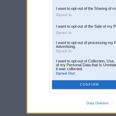
also be disclosed by us to 
I want to opt-out of the Sharing of 
Downstream Participants
th
Opted In
third parties.
I want to opt-out of the Sale of my 
Opted In
I want to opt-out of processing my 
Advertising.
Opted In
I want to opt-out of Collection, Use
of my Personal Data that Is Unrelat
it was collected.
Opted Out
CONFIRM
Data Deletion