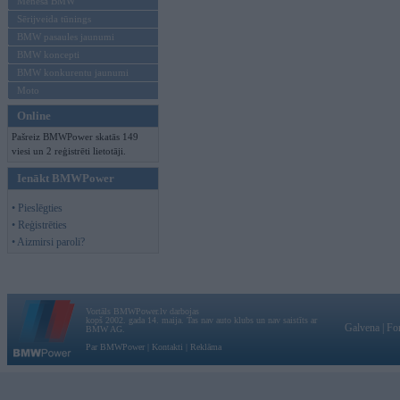
Mēneša BMW
Sērijveida tūnings
BMW pasaules jaunumi
BMW koncepti
BMW konkurentu jaunumi
Moto
Online
Pašreiz BMWPower skatās 149
viesi un 2 reģistrēti lietotāji.
Ienākt BMWPower
• Pieslēgties
• Reģistrēties
• Aizmirsi paroli?
Vortāls BMWPower.lv darbojas
kopš 2002. gada 14. maija. Tas nav auto klubs un nav saistīts ar
Galvena
|
Fo
BMW AG.
Par BMWPower
|
Kontakti
|
Reklāma