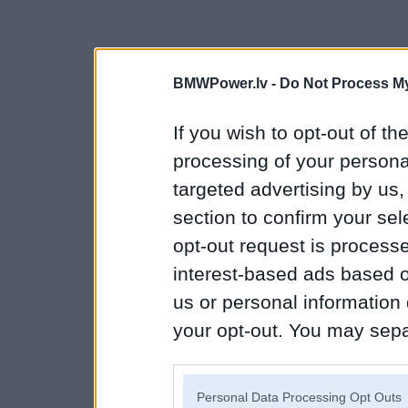
BMWPower.lv -
Do Not Process My
If you wish to opt-out of the
processing of your personal
targeted advertising by us
section to confirm your sel
opt-out request is proces
interest-based ads based o
us or personal information d
your opt-out. You may separ
disclosure of your personal
IAB’s list of downstream pa
Personal Data Processing Opt Outs