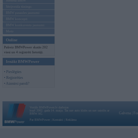
Mēneša BMW
Sērijveida tūnings
BMW pasaules jaunumi
BMW koncepti
BMW konkurentu jaunumi
Moto
Online
Pašreiz BMWPower skatās 202
viesi un 4 reģistrēti lietotāji.
Ienākt BMWPower
• Pieslēgties
• Reģistrēties
• Aizmirsi paroli?
Vortāls BMWPower.lv darbojas
kopš 2002. gada 14. maija. Tas nav auto klubs un nav saistīts ar
Galvena
|
Fo
BMW AG.
Par BMWPower
|
Kontakti
|
Reklāma