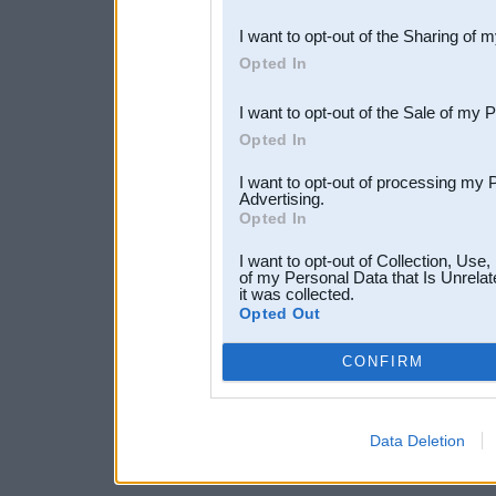
also be disclosed by us to 
I want to opt-out of the Sharing of 
Downstream Participants
th
Opted In
third parties.
I want to opt-out of the Sale of my 
Opted In
I want to opt-out of processing my 
Advertising.
Opted In
I want to opt-out of Collection, Use
of my Personal Data that Is Unrelat
it was collected.
Opted Out
CONFIRM
Data Deletion