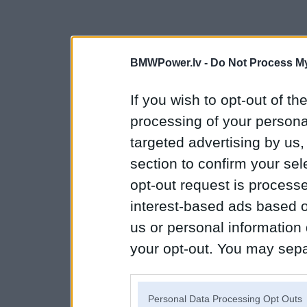
BMWPower.lv -
Do Not Process My
If you wish to opt-out of the
processing of your personal
targeted advertising by us
section to confirm your sel
opt-out request is proces
interest-based ads based o
us or personal information d
your opt-out. You may separ
disclosure of your personal
IAB’s list of downstream pa
Personal Data Processing Opt Outs