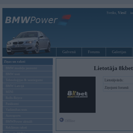
Sveiks,
Viesi!
Ie
Galvenā
Forums
Galerijas
Ziņas un raksti
Lietotāja 8kbe
BMW modeļu jaunumi
BMW testi
Tehnoloģijas & sasniegumi
Lietotājvārds:
BMW Latvijā
Ziņojumi forumā:
MINI
Rolls-Royce
Pasākumi
Vadāmības tests
Autosports
Offline
BMWPower aktuāli
Reklāmas raksti