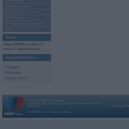
Mēneša BMW
Sērijveida tūnings
BMW pasaules jaunumi
BMW koncepti
BMW konkurentu jaunumi
Moto
Online
Pašreiz BMWPower skatās 127
viesi un 1 reģistrēti lietotāji.
Ienākt BMWPower
• Pieslēgties
• Reģistrēties
• Aizmirsi paroli?
Vortāls BMWPower.lv darbojas
kopš 2002. gada 14. maija. Tas nav auto klubs un nav saistīts ar
Galvena
|
Fo
BMW AG.
Par BMWPower
|
Kontakti
|
Reklāma