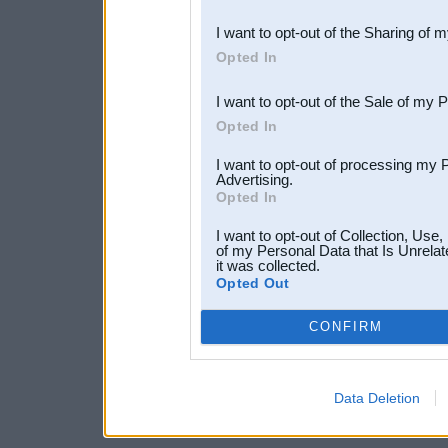
also be disclosed by us to 
I want to opt-out of the Sharing of 
Downstream Participants
th
Opted In
third parties.
I want to opt-out of the Sale of my 
Opted In
I want to opt-out of processing my 
Advertising.
Opted In
I want to opt-out of Collection, Use
of my Personal Data that Is Unrelat
it was collected.
Opted Out
CONFIRM
Data Deletion