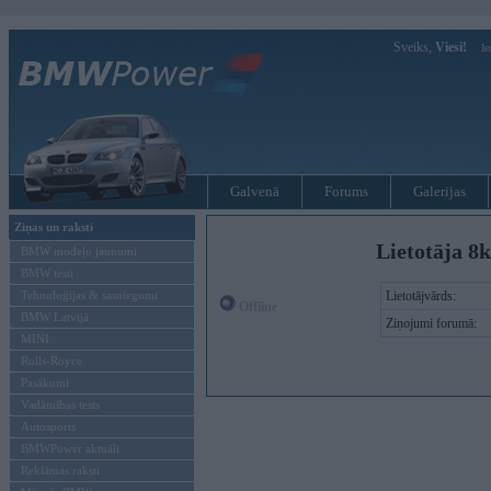
Sveiks,
Viesi!
Ie
Galvenā
Forums
Galerijas
Ziņas un raksti
Lietotāja 8
BMW modeļu jaunumi
BMW testi
Tehnoloģijas & sasniegumi
Lietotājvārds:
Offline
BMW Latvijā
Ziņojumi forumā:
MINI
Rolls-Royce
Pasākumi
Vadāmības tests
Autosports
BMWPower aktuāli
Reklāmas raksti