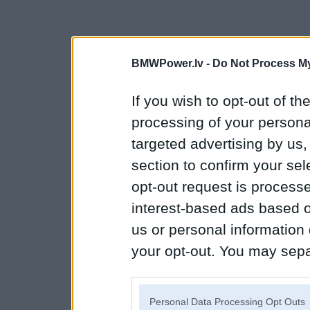
BMWPower.lv -
Do Not Process My
If you wish to opt-out of the
processing of your personal
targeted advertising by us
section to confirm your sel
opt-out request is proces
interest-based ads based o
us or personal information d
your opt-out. You may separ
disclosure of your personal
IAB’s list of downstream pa
Personal Data Processing Opt Outs