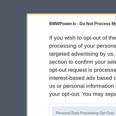
BMWPower.lv -
Do Not Process My
If you wish to opt-out of the
processing of your personal
targeted advertising by us
section to confirm your sel
opt-out request is proces
interest-based ads based o
us or personal information d
your opt-out. You may separ
disclosure of your personal
IAB’s list of downstream pa
Personal Data Processing Opt Outs