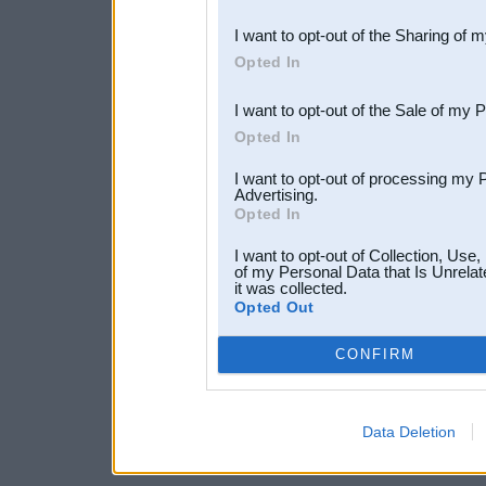
also be disclosed by us to 
I want to opt-out of the Sharing of 
Downstream Participants
th
Opted In
third parties.
I want to opt-out of the Sale of my 
Opted In
I want to opt-out of processing my 
Advertising.
Opted In
I want to opt-out of Collection, Use
of my Personal Data that Is Unrelat
it was collected.
Opted Out
CONFIRM
Data Deletion