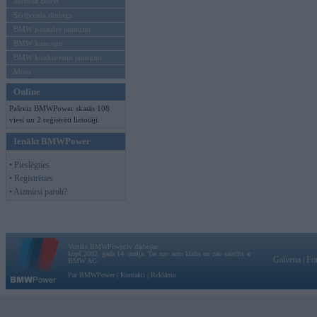
Mēneša BMW
Sērijveida tūnings
BMW pasaules jaunumi
BMW koncepti
BMW konkurentu jaunumi
Moto
Online
Pašreiz BMWPower skatās 108
viesi un 2 reģistrēti lietotāji.
Ienākt BMWPower
• Pieslēgties
• Reģistrēties
• Aizmirsi paroli?
Vortāls BMWPower.lv darbojas
kopš 2002. gada 14. maija. Tas nav auto klubs un nav saistīts ar
Galvena
|
Fo
BMW AG.
Par BMWPower
|
Kontakti
|
Reklāma