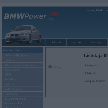
Sveiks,
Viesi!
Ie
Galvenā
Forums
Galerijas
Ziņas un raksti
Lietotāja 8
BMW modeļu jaunumi
BMW testi
Tehnoloģijas & sasniegumi
Lietotājvārds:
Offline
BMW Latvijā
Intereses:
MINI
Rolls-Royce
Ziņojumi forumā:
Pasākumi
Vadāmības tests
Autosports
BMWPower aktuāli
Reklāmas raksti