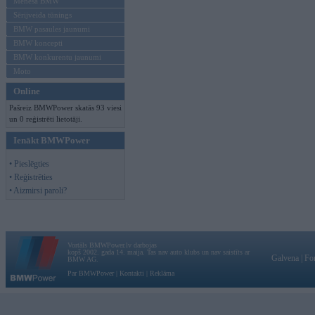
Mēneša BMW
Sērijveida tūnings
BMW pasaules jaunumi
BMW koncepti
BMW konkurentu jaunumi
Moto
Online
Pašreiz BMWPower skatās 93 viesi
un 0 reģistrēti lietotāji.
Ienākt BMWPower
• Pieslēgties
• Reģistrēties
• Aizmirsi paroli?
Vortāls BMWPower.lv darbojas
kopš 2002. gada 14. maija. Tas nav auto klubs un nav saistīts ar
Galvena
|
Fo
BMW AG.
Par BMWPower
|
Kontakti
|
Reklāma