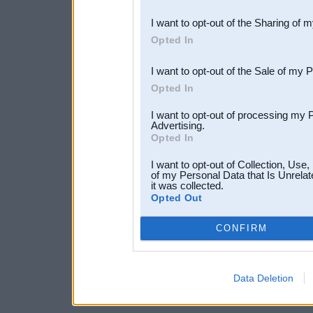
also be disclosed by us to 
I want to opt-out of the Sharing of 
Downstream Participants
th
Opted In
third parties.
I want to opt-out of the Sale of my 
Opted In
I want to opt-out of processing my 
Advertising.
Opted In
I want to opt-out of Collection, Use
of my Personal Data that Is Unrelat
it was collected.
Opted Out
CONFIRM
Data Deletion