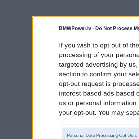
BMWPower.lv -
Do Not Process My
If you wish to opt-out of the
processing of your personal
targeted advertising by us
section to confirm your sel
opt-out request is proces
interest-based ads based o
us or personal information d
your opt-out. You may separ
disclosure of your personal
IAB’s list of downstream pa
Personal Data Processing Opt Outs