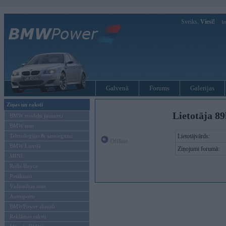
Sveiks,
Viesi!
Ie
Galvenā
Forums
Galerijas
Ziņas un raksti
Lietotāja 8
BMW modeļu jaunumi
BMW testi
Tehnoloģijas & sasniegumi
Lietotājvārds:
Offline
BMW Latvijā
Ziņojumi forumā:
MINI
Rolls-Royce
Pasākumi
Vadāmības tests
Autosports
BMWPower aktuāli
Reklāmas raksti