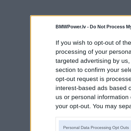
BMWPower.lv -
Do Not Process My
If you wish to opt-out of the
processing of your personal
targeted advertising by us
section to confirm your sel
opt-out request is proces
interest-based ads based o
us or personal information d
your opt-out. You may separ
disclosure of your personal
IAB’s list of downstream pa
Personal Data Processing Opt Outs