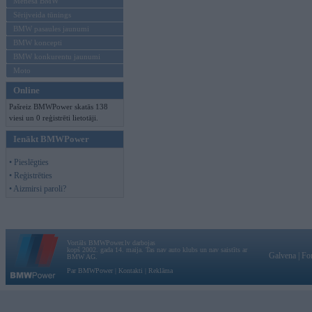
Mēneša BMW
Sērijveida tūnings
BMW pasaules jaunumi
BMW koncepti
BMW konkurentu jaunumi
Moto
Online
Pašreiz BMWPower skatās 138
viesi un 0 reģistrēti lietotāji.
Ienākt BMWPower
• Pieslēgties
• Reģistrēties
• Aizmirsi paroli?
Vortāls BMWPower.lv darbojas
kopš 2002. gada 14. maija. Tas nav auto klubs un nav saistīts ar
Galvena
|
Fo
BMW AG.
Par BMWPower
|
Kontakti
|
Reklāma