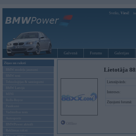
Sveiks,
Viesi!
Ie
Galvenā
Forums
Galerijas
Ziņas un raksti
Lietotāja 88
BMW modeļu jaunumi
BMW testi
Tehnoloģijas & sasniegumi
Lietotājvārds:
BMW Latvijā
Intereses:
MINI
Rolls-Royce
Ziņojumi forumā:
Pasākumi
Vadāmības tests
Autosports
Offline
BMWPower aktuāli
Reklāmas raksti