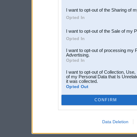
also be disclosed by us to 
I want to opt-out of the Sharing of 
Downstream Participants
th
Opted In
third parties.
I want to opt-out of the Sale of my 
Opted In
I want to opt-out of processing my 
Advertising.
Opted In
I want to opt-out of Collection, Use
of my Personal Data that Is Unrelat
it was collected.
Opted Out
CONFIRM
Data Deletion