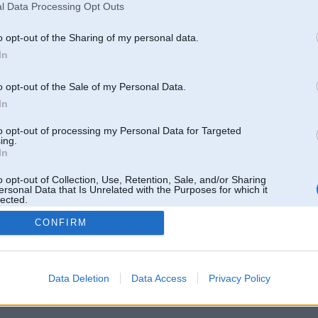
l Data Processing Opt Outs
o opt-out of the Sharing of my personal data.
In
o opt-out of the Sale of my Personal Data.
In
to opt-out of processing my Personal Data for Targeted
ing.
In
o opt-out of Collection, Use, Retention, Sale, and/or Sharing
ersonal Data that Is Unrelated with the Purposes for which it
lected.
Out
CONFIRM
 un nav saistīts ar
Galvena
|
Forums
|
Galerijas
|
Reģistrācija
|
Lietotaāji
|
Meklētājs
|
Reklā
Data Deletion
Data Access
Privacy Policy