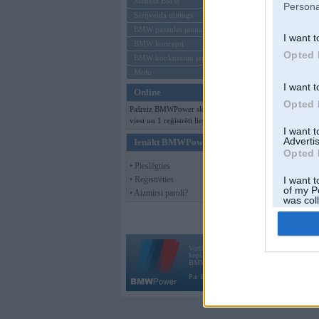
Mēneša BMW
Persona
Sērijveida tūnings
BMW pasaules jaunumi
I want t
BMW koncepti
Opted 
BMW konkurentu jaunumi
Moto
I want t
Online
Opted 
Pašreiz BMWPower skatās 112
viesi un 1 reģistrēti lietotāji.
I want 
Advertis
Ienākt BMWPower
Opted 
• Pieslēgties
• Reģistrēties
I want t
of my P
• Aizmirsi paroli?
was col
Opted 
Vortāls BMWPower.lv darbojas
kopš 2002. gada 14. maija. Tas nav auto klubs
BMW AG.
Par BMWPower
|
Kontakti
|
Reklāma