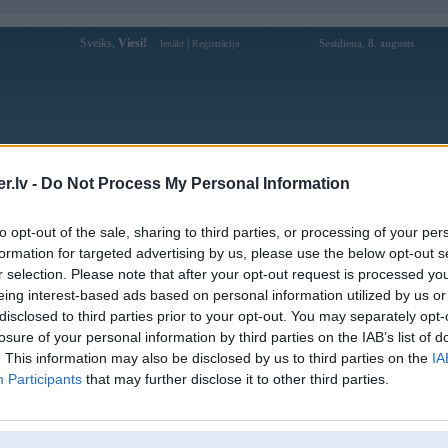
Sveiks,
Viesi!
|
Sestdiena, 8. augusts
Ienākt
Reģistrācija
Forums
Galerijas
Reģistrācija
Lietotāji
Meklētājs
.lv -
Do Not Process My Personal Information
Lietotāja 88kbetworld profils
to opt-out of the sale, sharing to third parties, or processing of your per
formation for targeted advertising by us, please use the below opt-out s
Lietotājvārds:
88kbetworld
r selection. Please note that after your opt-out request is processed y
eing interest-based ads based on personal information utilized by us or
8KBET la mot nen tang giai tri truc
Intereses:
tuyen da dang, cung cap nhung tro choi
disclosed to third parties prior to your opt-out. You may separately opt-
the thao va giai tri chat
losure of your personal information by third parties on the IAB’s list of
Ziņojumi forumā:
0
. This information may also be disclosed by us to third parties on the
IA
Participants
that may further disclose it to other third parties.
Pēdējie ziņojumi forumā
[
]