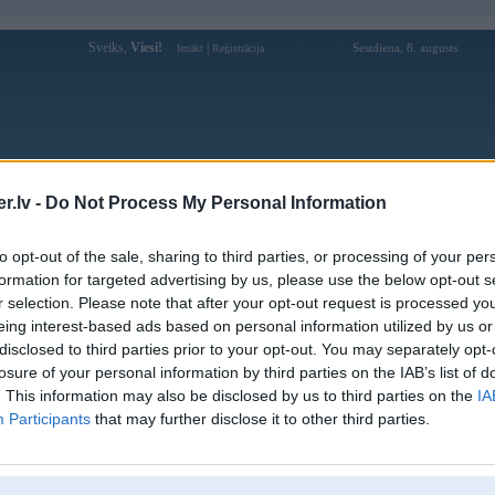
Sveiks,
Viesi!
|
Sestdiena, 8. augusts
Ienākt
Reģistrācija
Forums
Galerijas
Reģistrācija
Lietotāji
Meklētājs
.lv -
Do Not Process My Personal Information
Lietotāja 88govegas profils
to opt-out of the sale, sharing to third parties, or processing of your per
formation for targeted advertising by us, please use the below opt-out s
Lietotājvārds:
88govegas
r selection. Please note that after your opt-out request is processed y
eing interest-based ads based on personal information utilized by us or
Ziņojumi forumā:
0
disclosed to third parties prior to your opt-out. You may separately opt-
Pēdējie ziņojumi forumā
[
]
losure of your personal information by third parties on the IAB’s list of
. This information may also be disclosed by us to third parties on the
IA
Participants
that may further disclose it to other third parties.