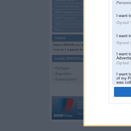
Mēneša BMW
Persona
Sērijveida tūnings
BMW pasaules jaunumi
I want t
BMW koncepti
Opted 
BMW konkurentu jaunumi
Moto
I want t
Online
Opted 
Pašreiz BMWPower skatās 162
viesi un 1 reģistrēti lietotāji.
I want 
Advertis
Ienākt BMWPower
Opted 
• Pieslēgties
• Reģistrēties
I want t
of my P
• Aizmirsi paroli?
was col
Opted 
Vortāls BMWPower.lv darbojas
kopš 2002. gada 14. maija. Tas nav auto klubs
BMW AG.
Par BMWPower
|
Kontakti
|
Reklāma