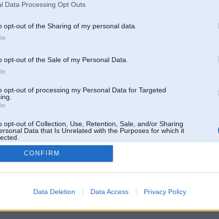
l Data Processing Opt Outs
o opt-out of the Sharing of my personal data.
In
o opt-out of the Sale of my Personal Data.
In
to opt-out of processing my Personal Data for Targeted
ing.
In
o opt-out of Collection, Use, Retention, Sale, and/or Sharing
ersonal Data that Is Unrelated with the Purposes for which it
lected.
Out
CONFIRM
 un nav saistīts ar
Galvena
|
Forums
|
Galerijas
|
Reģistrācija
|
Lietotaāji
|
Meklētājs
|
Reklā
Data Deletion
Data Access
Privacy Policy