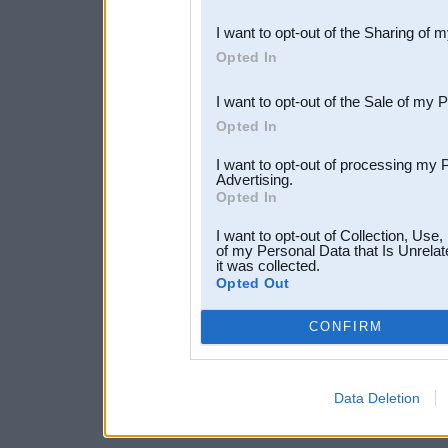
also be disclosed by us to 
I want to opt-out of the Sharing of 
Downstream Participants
th
Opted In
third parties.
I want to opt-out of the Sale of my 
Opted In
I want to opt-out of processing my 
Advertising.
Opted In
I want to opt-out of Collection, Use
of my Personal Data that Is Unrelat
it was collected.
Opted Out
CONFIRM
Data Deletion