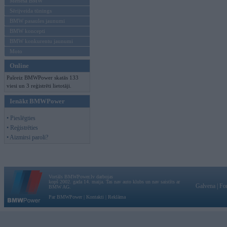
Mēneša BMW
Sērijveida tūnings
BMW pasaules jaunumi
BMW koncepti
BMW konkurentu jaunumi
Moto
Online
Pašreiz BMWPower skatās 133
viesi un 3 reģistrēti lietotāji.
Ienākt BMWPower
• Pieslēgties
• Reģistrēties
• Aizmirsi paroli?
Vortāls BMWPower.lv darbojas
kopš 2002. gada 14. maija. Tas nav auto klubs un nav saistīts ar
Galvena
|
Fo
BMW AG.
Par BMWPower
|
Kontakti
|
Reklāma