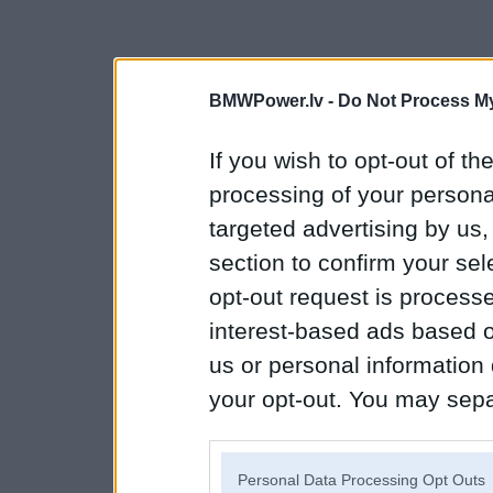
BMWPower.lv -
Do Not Process My
If you wish to opt-out of the
processing of your personal
targeted advertising by us
section to confirm your sel
opt-out request is proces
interest-based ads based o
us or personal information d
your opt-out. You may separ
disclosure of your personal
IAB’s list of downstream pa
Personal Data Processing Opt Outs