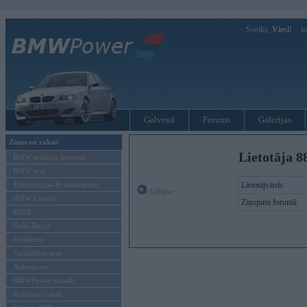
Sveiks,
Viesi!
Ie
Galvenā
Forums
Galerijas
Ziņas un raksti
Lietotāja 8
BMW modeļu jaunumi
BMW testi
Tehnoloģijas & sasniegumi
Lietotājvārds:
Offline
BMW Latvijā
Ziņojumi forumā:
MINI
Rolls-Royce
Pasākumi
Vadāmības tests
Autosports
BMWPower aktuāli
Reklāmas raksti