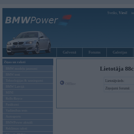
Sveiks,
Viesi!
Ie
Galvenā
Forums
Galerijas
Ziņas un raksti
Lietotāja 88c
BMW modeļu jaunumi
BMW testi
Tehnoloģijas & sasniegumi
Lietotājvārds:
Offline
BMW Latvijā
Ziņojumi forumā:
MINI
Rolls-Royce
Pasākumi
Vadāmības tests
Autosports
BMWPower aktuāli
Reklāmas raksti