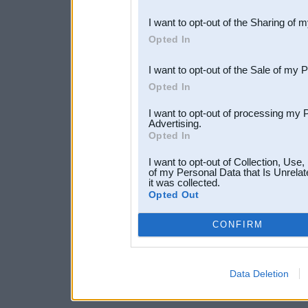
also be disclosed by us to 
I want to opt-out of the Sharing of 
Downstream Participants
th
Opted In
third parties.
I want to opt-out of the Sale of my 
Opted In
I want to opt-out of processing my 
Advertising.
Opted In
I want to opt-out of Collection, Use
of my Personal Data that Is Unrelat
it was collected.
Opted Out
CONFIRM
Data Deletion