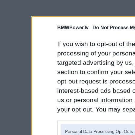
BMWPower.lv -
Do Not Process My
If you wish to opt-out of the
processing of your personal
targeted advertising by us
section to confirm your sel
opt-out request is proces
interest-based ads based o
us or personal information d
your opt-out. You may separ
disclosure of your personal
IAB’s list of downstream pa
Personal Data Processing Opt Outs