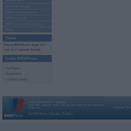
Mēneša BMW
Sērijveida tūnings
BMW pasaules jaunumi
BMW koncepti
BMW konkurentu jaunumi
Moto
Online
Pašreiz BMWPower skatās 107
viesi un 0 reģistrēti lietotāji.
Ienākt BMWPower
• Pieslēgties
• Reģistrēties
• Aizmirsi paroli?
Vortāls BMWPower.lv darbojas
kopš 2002. gada 14. maija. Tas nav auto klubs un nav saistīts ar
Galvena
|
Fo
BMW AG.
Par BMWPower
|
Kontakti
|
Reklāma