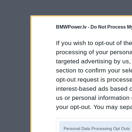
BMWPower.lv -
Do Not Process My
If you wish to opt-out of the
processing of your personal
targeted advertising by us
section to confirm your sel
opt-out request is proces
interest-based ads based o
us or personal information d
your opt-out. You may separ
disclosure of your personal
IAB’s list of downstream pa
Personal Data Processing Opt Outs