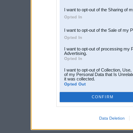
also be disclosed by us to 
I want to opt-out of the Sharing of 
Downstream Participants
th
Opted In
third parties.
I want to opt-out of the Sale of my 
Opted In
I want to opt-out of processing my 
Advertising.
Opted In
I want to opt-out of Collection, Use
of my Personal Data that Is Unrelat
it was collected.
Opted Out
CONFIRM
Data Deletion