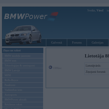
Sveiks,
Viesi!
Ie
Galvenā
Forums
Galerijas
Ziņas un raksti
Lietotāja 88
BMW modeļu jaunumi
BMW testi
Tehnoloģijas & sasniegumi
Lietotājvārds:
Offline
BMW Latvijā
Ziņojumi forumā:
MINI
Rolls-Royce
Pasākumi
Vadāmības tests
Autosports
BMWPower aktuāli
Reklāmas raksti