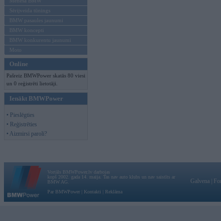
Mēneša BMW
Sērijveida tūnings
BMW pasaules jaunumi
BMW koncepti
BMW konkurentu jaunumi
Moto
Online
Pašreiz BMWPower skatās 80 viesi
un 0 reģistrēti lietotāji.
Ienākt BMWPower
• Pieslēgties
• Reģistrēties
• Aizmirsi paroli?
Vortāls BMWPower.lv darbojas
kopš 2002. gada 14. maija. Tas nav auto klubs un nav saistīts ar
Galvena
|
Fo
BMW AG.
Par BMWPower
|
Kontakti
|
Reklāma