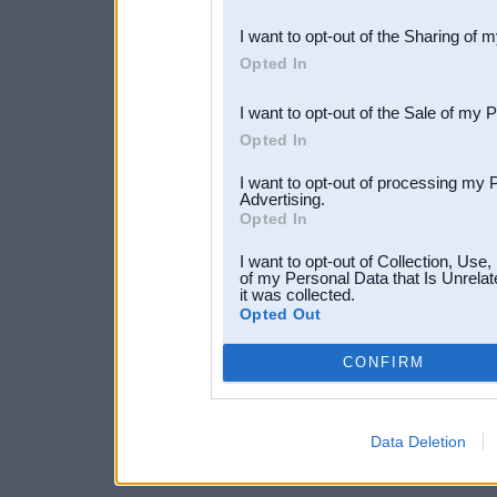
also be disclosed by us to 
I want to opt-out of the Sharing of 
Downstream Participants
th
Opted In
third parties.
I want to opt-out of the Sale of my 
Opted In
I want to opt-out of processing my 
Advertising.
Opted In
I want to opt-out of Collection, Use
of my Personal Data that Is Unrelat
it was collected.
Opted Out
CONFIRM
Data Deletion