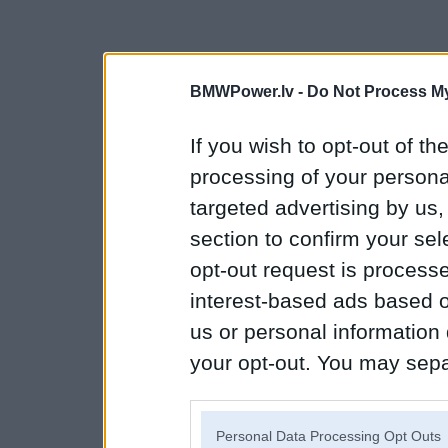
BMWPower.lv -
Do Not Process My
If you wish to opt-out of the
processing of your personal
targeted advertising by us
section to confirm your sel
opt-out request is proces
interest-based ads based o
us or personal information d
your opt-out. You may separ
disclosure of your personal
IAB’s list of downstream pa
Personal Data Processing Opt Outs