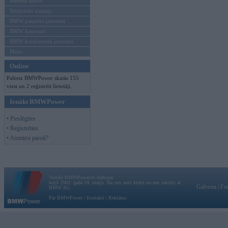
Mēneša BMW
Sērijveida tūnings
BMW pasaules jaunumi
BMW koncepti
BMW konkurentu jaunumi
Moto
Online
Pašreiz BMWPower skatās 155
viesi un 2 reģistrēti lietotāji.
Ienākt BMWPower
• Pieslēgties
• Reģistrēties
• Aizmirsi paroli?
Vortāls BMWPower.lv darbojas
kopš 2002. gada 14. maija. Tas nav auto klubs un nav saistīts ar
Galvena
|
Fo
BMW AG.
Par BMWPower
|
Kontakti
|
Reklāma