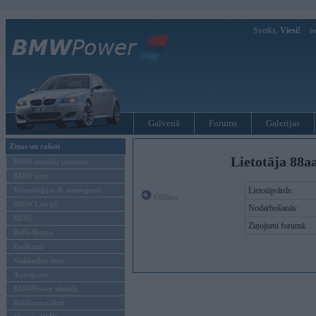
Sveiks,
Viesi!
Ie
Galvenā
Forums
Galerijas
Ziņas un raksti
Lietotāja 88a
BMW modeļu jaunumi
BMW testi
Tehnoloģijas & sasniegumi
Lietotājvārds:
Offline
BMW Latvijā
Nodarbošanās:
MINI
Ziņojumi forumā:
Rolls-Royce
Pasākumi
Vadāmības tests
Autosports
BMWPower aktuāli
Reklāmas raksti