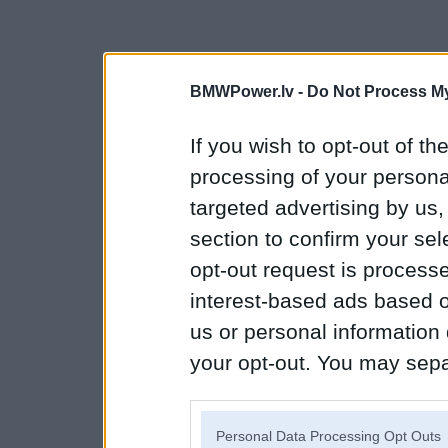
BMWPower.lv -
Do Not Process My
If you wish to opt-out of the
processing of your personal
targeted advertising by us
section to confirm your sel
opt-out request is proces
interest-based ads based o
us or personal information d
your opt-out. You may separ
disclosure of your personal
IAB’s list of downstream pa
Personal Data Processing Opt Outs