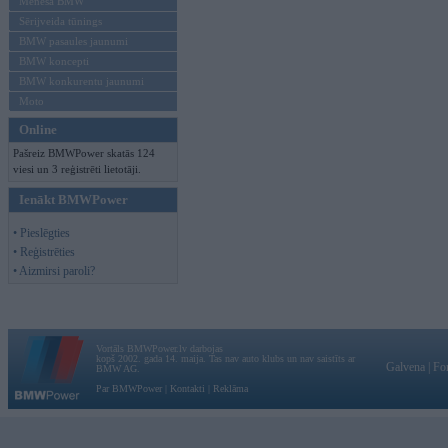
Mēneša BMW
Sērijveida tūnings
BMW pasaules jaunumi
BMW koncepti
BMW konkurentu jaunumi
Moto
Online
Pašreiz BMWPower skatās 124
viesi un 3 reģistrēti lietotāji.
Ienākt BMWPower
• Pieslēgties
• Reģistrēties
• Aizmirsi paroli?
Vortāls BMWPower.lv darbojas
kopš 2002. gada 14. maija. Tas nav auto klubs un nav saistīts ar
Galvena
|
Fo
BMW AG.
Par BMWPower
|
Kontakti
|
Reklāma