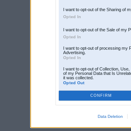
also be disclosed by us to 
I want to opt-out of the Sharing of 
Downstream Participants
th
Opted In
third parties.
I want to opt-out of the Sale of my 
Opted In
I want to opt-out of processing my 
Advertising.
Opted In
I want to opt-out of Collection, Use
of my Personal Data that Is Unrelat
it was collected.
Opted Out
CONFIRM
Data Deletion