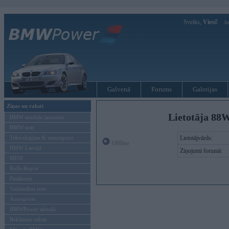
Sveiks,
Viesi!
Ie
Galvenā
Forums
Galerijas
Ziņas un raksti
Lietotāja 88W
BMW modeļu jaunumi
BMW testi
Tehnoloģijas & sasniegumi
Lietotājvārds:
Offline
BMW Latvijā
Ziņojumi forumā:
MINI
Rolls-Royce
Pasākumi
Vadāmības tests
Autosports
BMWPower aktuāli
Reklāmas raksti