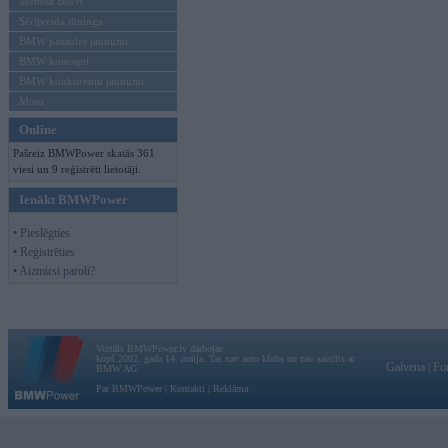
Mēneša BMW
Sērijveida tūnings
BMW pasaules jaunumi
BMW koncepti
BMW konkurentu jaunumi
Moto
Online
Pašreiz BMWPower skatās 361
viesi un 9 reģistrēti lietotāji.
Ienākt BMWPower
• Pieslēgties
• Reģistrēties
• Aizmirsi paroli?
Vortāls BMWPower.lv darbojas
kopš 2002. gada 14. maija. Tas nav auto klubs un nav saistīts ar
Galvena
|
Fo
BMW AG.
Par BMWPower
|
Kontakti
|
Reklāma