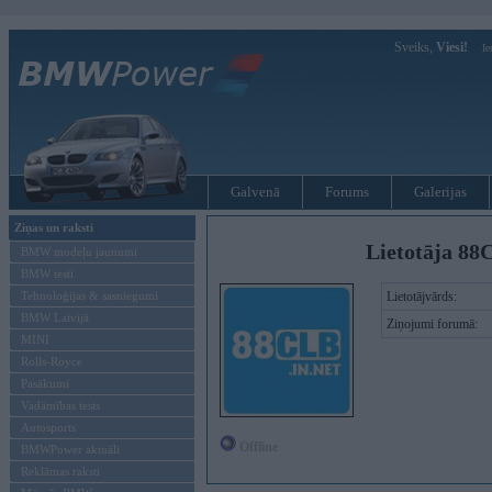
Sveiks,
Viesi!
Ie
Galvenā
Forums
Galerijas
Ziņas un raksti
Lietotāja 88
BMW modeļu jaunumi
BMW testi
Tehnoloģijas & sasniegumi
Lietotājvārds:
BMW Latvijā
Ziņojumi forumā:
MINI
Rolls-Royce
Pasākumi
Vadāmības tests
Autosports
Offline
BMWPower aktuāli
Reklāmas raksti