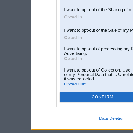
also be disclosed by us to 
I want to opt-out of the Sharing of 
Downstream Participants
th
Opted In
third parties.
I want to opt-out of the Sale of my 
Opted In
I want to opt-out of processing my 
Advertising.
Opted In
I want to opt-out of Collection, Use
of my Personal Data that Is Unrelat
it was collected.
Opted Out
CONFIRM
Data Deletion