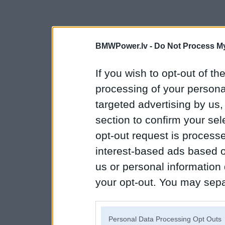
BMWPower.lv -
Do Not Process My
If you wish to opt-out of the
processing of your personal
targeted advertising by us
section to confirm your sel
opt-out request is proces
interest-based ads based o
us or personal information d
your opt-out. You may separ
disclosure of your personal
IAB’s list of downstream pa
Personal Data Processing Opt Outs