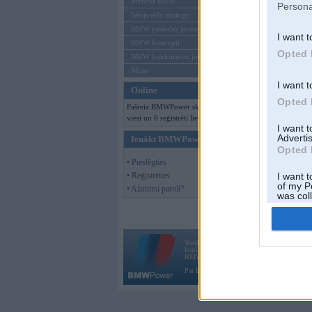
Mēneša BMW
Persona
Sērijveida tūnings
BMW pasaules jaunumi
I want t
BMW koncepti
Opted 
BMW konkurentu jaunumi
Moto
I want t
Online
Opted 
Pašreiz BMWPower skatās 132
viesi un 6 reģistrēti lietotāji.
I want 
Advertis
Ienākt BMWPower
Opted 
• Pieslēgties
• Reģistrēties
I want t
of my P
• Aizmirsi paroli?
was col
Opted 
Vortāls BMWPower.lv darbojas
kopš 2002. gada 14. maija. Tas nav auto klubs
BMW AG.
Par BMWPower
|
Kontakti
|
Reklāma