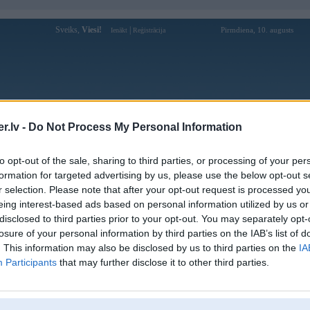
Sveiks,
Viesi!
|
Pirmdiena, 10. augusts
Ienākt
Reģistrācija
Forums
Galerijas
Reģistrācija
Lietotāji
Meklētājs
.lv -
Do Not Process My Personal Information
Lietotāja 888winukcom profils
to opt-out of the sale, sharing to third parties, or processing of your per
formation for targeted advertising by us, please use the below opt-out s
Lietotājvārds:
888winukcom
r selection. Please note that after your opt-out request is processed y
eing interest-based ads based on personal information utilized by us or
Pilsēta:
Aizpute
disclosed to third parties prior to your opt-out. You may separately opt-
Ziņojumi forumā:
0
losure of your personal information by third parties on the IAB’s list of
Pēdējie ziņojumi forumā
[
]
. This information may also be disclosed by us to third parties on the
IA
Participants
that may further disclose it to other third parties.