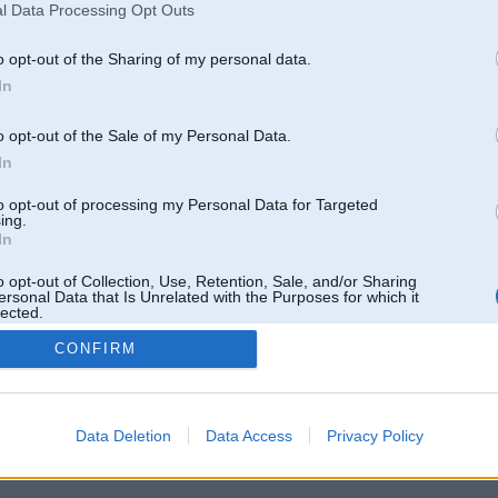
l Data Processing Opt Outs
o opt-out of the Sharing of my personal data.
In
o opt-out of the Sale of my Personal Data.
In
to opt-out of processing my Personal Data for Targeted
ing.
In
o opt-out of Collection, Use, Retention, Sale, and/or Sharing
ersonal Data that Is Unrelated with the Purposes for which it
lected.
Out
CONFIRM
 un nav saistīts ar
Galvena
|
Forums
|
Galerijas
|
Reģistrācija
|
Lietotaāji
|
Meklētājs
|
Reklā
Data Deletion
Data Access
Privacy Policy