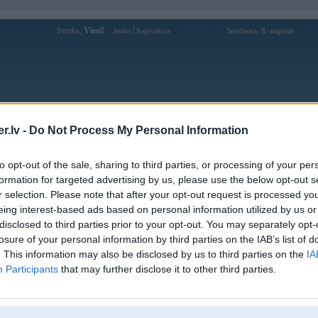
Sveiks,
Viesi!
|
Sestdiena, 8. augusts
Ienākt
Reģistrācija
Forums
Galerijas
Reģistrācija
Lietotāji
Meklētājs
.lv -
Do Not Process My Personal Information
Lietotāja 888winemail profils
to opt-out of the sale, sharing to third parties, or processing of your per
formation for targeted advertising by us, please use the below opt-out s
Lietotājvārds:
888winemail
r selection. Please note that after your opt-out request is processed y
eing interest-based ads based on personal information utilized by us or
888win - Plataforma premium de
Nodarbošanās:
apostas online e jogos de cassino
disclosed to third parties prior to your opt-out. You may separately opt-
Ziņojumi forumā:
0
losure of your personal information by third parties on the IAB’s list of
. This information may also be disclosed by us to third parties on the
IA
Pēdējie ziņojumi forumā
[
]
Participants
that may further disclose it to other third parties.