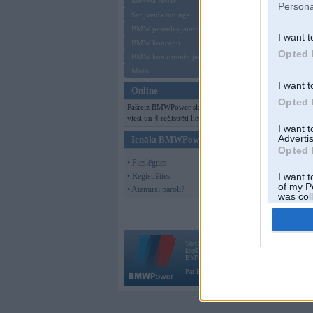
Mēneša BMW
Persona
Sērijveida tūnings
BMW pasaules jaunumi
I want t
BMW koncepti
Opted 
BMW konkurentu jaunumi
Moto
I want t
Online
Opted 
Pašreiz BMWPower skatās 134
viesi un 4 reģistrēti lietotāji.
I want 
Advertis
Ienākt BMWPower
Opted 
• Pieslēgties
• Reģistrēties
I want t
of my P
• Aizmirsi paroli?
was col
Opted 
Vortāls BMWPower.lv darbojas
kopš 2002. gada 14. maija. Tas nav auto klubs
BMW AG.
Par BMWPower
|
Kontakti
|
Reklāma