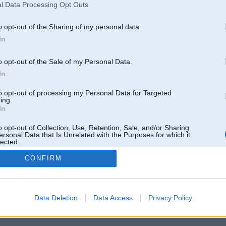
l Data Processing Opt Outs
o opt-out of the Sharing of my personal data.
In
o opt-out of the Sale of my Personal Data.
In
to opt-out of processing my Personal Data for Targeted
ing.
In
o opt-out of Collection, Use, Retention, Sale, and/or Sharing
ersonal Data that Is Unrelated with the Purposes for which it
lected.
Out
CONFIRM
 un nav saistīts ar
Galvena
|
Forums
|
Galerijas
|
Reģistrācija
|
Lietotaāji
|
Meklētājs
|
Reklā
Data Deletion
Data Access
Privacy Policy