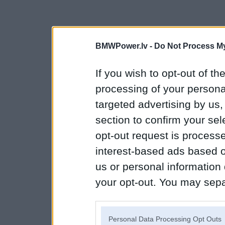
BMWPower.lv -
Do Not Process My
If you wish to opt-out of the
processing of your personal
targeted advertising by us
section to confirm your sel
opt-out request is proces
interest-based ads based o
us or personal information d
your opt-out. You may separ
disclosure of your personal
IAB’s list of downstream pa
Personal Data Processing Opt Outs