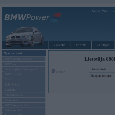
Sveiks,
Viesi!
Ie
Galvenā
Forums
Galerijas
Ziņas un raksti
Lietotāja 888
BMW modeļu jaunumi
BMW testi
Tehnoloģijas & sasniegumi
Lietotājvārds:
Offline
BMW Latvijā
Ziņojumi forumā:
MINI
Rolls-Royce
Pasākumi
Vadāmības tests
Autosports
BMWPower aktuāli
Reklāmas raksti