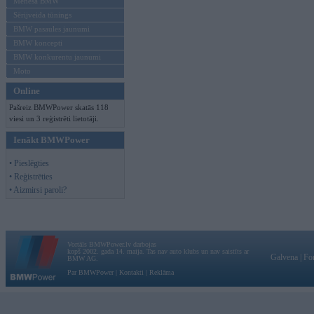
Mēneša BMW
Sērijveida tūnings
BMW pasaules jaunumi
BMW koncepti
BMW konkurentu jaunumi
Moto
Online
Pašreiz BMWPower skatās 118
viesi un 3 reģistrēti lietotāji.
Ienākt BMWPower
• Pieslēgties
• Reģistrēties
• Aizmirsi paroli?
Vortāls BMWPower.lv darbojas
kopš 2002. gada 14. maija. Tas nav auto klubs un nav saistīts ar
Galvena
|
Fo
BMW AG.
Par BMWPower
|
Kontakti
|
Reklāma