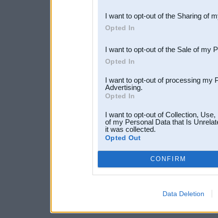
also be disclosed by us to 
I want to opt-out of the Sharing of 
Downstream Participants
th
Opted In
third parties.
I want to opt-out of the Sale of my 
Opted In
I want to opt-out of processing my 
Advertising.
Opted In
I want to opt-out of Collection, Use
of my Personal Data that Is Unrelat
it was collected.
Opted Out
CONFIRM
Data Deletion