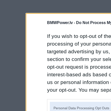
BMWPower.lv -
Do Not Process My
If you wish to opt-out of the
processing of your personal
targeted advertising by us
section to confirm your sel
opt-out request is proces
interest-based ads based o
us or personal information d
your opt-out. You may separ
disclosure of your personal
IAB’s list of downstream pa
Personal Data Processing Opt Outs