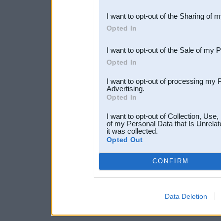
also be disclosed by us to 
I want to opt-out of the Sharing of 
Downstream Participants
th
Opted In
third parties.
I want to opt-out of the Sale of my 
Opted In
I want to opt-out of processing my 
Advertising.
Opted In
I want to opt-out of Collection, Use
of my Personal Data that Is Unrelat
it was collected.
Opted Out
CONFIRM
Data Deletion