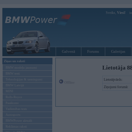
Sveiks,
Viesi!
Ie
Galvenā
Forums
Galerijas
Ziņas un raksti
Lietotāja 8
BMW modeļu jaunumi
BMW testi
Tehnoloģijas & sasniegumi
Lietotājvārds:
Offline
BMW Latvijā
Ziņojumi forumā:
MINI
Rolls-Royce
Pasākumi
Vadāmības tests
Autosports
BMWPower aktuāli
Reklāmas raksti