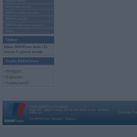
Mēneša BMW
Sērijveida tūnings
BMW pasaules jaunumi
BMW koncepti
BMW konkurentu jaunumi
Moto
Online
Pašreiz BMWPower skatās 155
viesi un 0 reģistrēti lietotāji.
Ienākt BMWPower
• Pieslēgties
• Reģistrēties
• Aizmirsi paroli?
Vortāls BMWPower.lv darbojas
kopš 2002. gada 14. maija. Tas nav auto klubs un nav saistīts ar
Galvena
|
Fo
BMW AG.
Par BMWPower
|
Kontakti
|
Reklāma