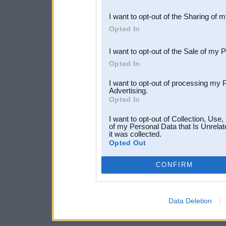
also be disclosed by us to 
I want to opt-out of the Sharing of 
Downstream Participants
th
Opted In
third parties.
I want to opt-out of the Sale of my 
Opted In
I want to opt-out of processing my 
Advertising.
Opted In
I want to opt-out of Collection, Use
of my Personal Data that Is Unrelat
it was collected.
Opted Out
CONFIRM
Data Deletion