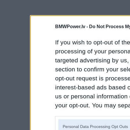
BMWPower.lv -
Do Not Process My
If you wish to opt-out of the
processing of your personal
targeted advertising by us
section to confirm your sel
opt-out request is proces
interest-based ads based o
us or personal information d
your opt-out. You may separ
disclosure of your personal
IAB’s list of downstream pa
Personal Data Processing Opt Outs