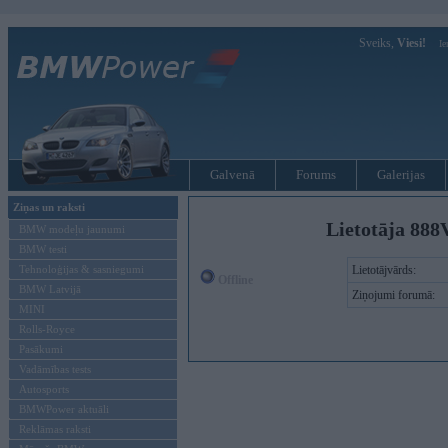
Sveiks,
Viesi!
Ie
Galvenā
Forums
Galerijas
Ziņas un raksti
Lietotāja 888
BMW modeļu jaunumi
BMW testi
Tehnoloģijas & sasniegumi
Lietotājvārds:
Offline
BMW Latvijā
Ziņojumi forumā:
MINI
Rolls-Royce
Pasākumi
Vadāmības tests
Autosports
BMWPower aktuāli
Reklāmas raksti