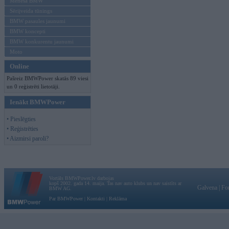
Mēneša BMW
Sērijveida tūnings
BMW pasaules jaunumi
BMW koncepti
BMW konkurentu jaunumi
Moto
Online
Pašreiz BMWPower skatās 89 viesi
un 0 reģistrēti lietotāji.
Ienākt BMWPower
• Pieslēgties
• Reģistrēties
• Aizmirsi paroli?
Vortāls BMWPower.lv darbojas
kopš 2002. gada 14. maija. Tas nav auto klubs un nav saistīts ar
Galvena
|
Fo
BMW AG.
Par BMWPower
|
Kontakti
|
Reklāma