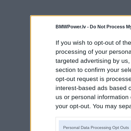
BMWPower.lv -
Do Not Process My
If you wish to opt-out of the
processing of your personal
targeted advertising by us
section to confirm your sel
opt-out request is proces
interest-based ads based o
us or personal information d
your opt-out. You may separ
disclosure of your personal
IAB’s list of downstream pa
Personal Data Processing Opt Outs