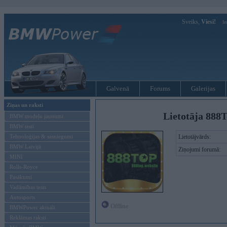
Sveiks,
Viesi!
Ie
Galvenā
Forums
Galerijas
Ziņas un raksti
Lietotāja 888T
BMW modeļu jaunumi
BMW testi
Tehnoloģijas & sasniegumi
Lietotājvārds:
BMW Latvijā
Ziņojumi forumā:
MINI
Rolls-Royce
Pasākumi
Vadāmības tests
Autosports
Offline
BMWPower aktuāli
Reklāmas raksti