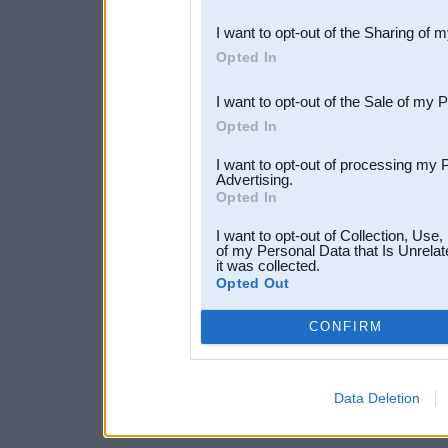
also be disclosed by us to 
I want to opt-out of the Sharing of 
Downstream Participants
th
Opted In
third parties.
I want to opt-out of the Sale of my 
Opted In
I want to opt-out of processing my 
Advertising.
Opted In
I want to opt-out of Collection, Use
of my Personal Data that Is Unrelat
it was collected.
Opted Out
CONFIRM
Data Deletion