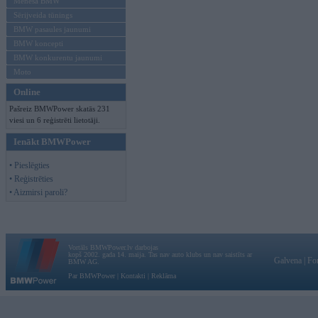
Mēneša BMW
Sērijveida tūnings
BMW pasaules jaunumi
BMW koncepti
BMW konkurentu jaunumi
Moto
Online
Pašreiz BMWPower skatās 231
viesi un 6 reģistrēti lietotāji.
Ienākt BMWPower
• Pieslēgties
• Reģistrēties
• Aizmirsi paroli?
Vortāls BMWPower.lv darbojas
kopš 2002. gada 14. maija. Tas nav auto klubs un nav saistīts ar
Galvena
|
Fo
BMW AG.
Par BMWPower
|
Kontakti
|
Reklāma