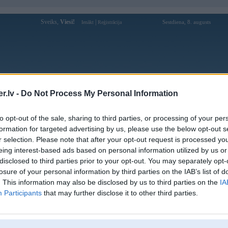
Sveiks,
Viesi!
|
Sestdiena, 8. augusts
Ienākt
Reģistrācija
Forums
Galerijas
Reģistrācija
Lietotāji
Meklētājs
.lv -
Do Not Process My Personal Information
Lietotāja 888Toprest profils
to opt-out of the sale, sharing to third parties, or processing of your per
formation for targeted advertising by us, please use the below opt-out s
Lietotājvārds:
888Toprest
r selection. Please note that after your opt-out request is processed y
eing interest-based ads based on personal information utilized by us or
Ziņojumi forumā:
0
disclosed to third parties prior to your opt-out. You may separately opt-
Pēdējie ziņojumi forumā
[
]
losure of your personal information by third parties on the IAB’s list of
. This information may also be disclosed by us to third parties on the
IA
Participants
that may further disclose it to other third parties.