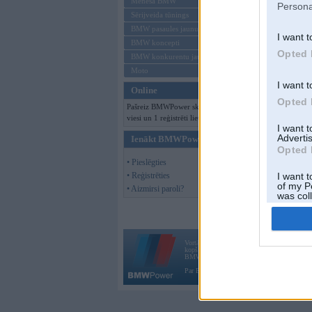
Mēneša BMW
Persona
Sērijveida tūnings
BMW pasaules jaunumi
I want t
BMW koncepti
Opted 
BMW konkurentu jaunumi
Moto
I want t
Online
Opted 
Pašreiz BMWPower skatās 102
viesi un 1 reģistrēti lietotāji.
I want 
Advertis
Ienākt BMWPower
Opted 
• Pieslēgties
• Reģistrēties
I want t
of my P
• Aizmirsi paroli?
was col
Opted 
Vortāls BMWPower.lv darbojas
kopš 2002. gada 14. maija. Tas nav auto klubs
BMW AG.
Par BMWPower
|
Kontakti
|
Reklāma