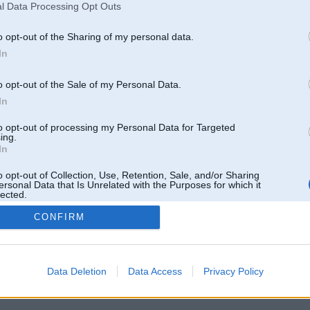
l Data Processing Opt Outs
o opt-out of the Sharing of my personal data.
In
o opt-out of the Sale of my Personal Data.
In
to opt-out of processing my Personal Data for Targeted
ing.
In
o opt-out of Collection, Use, Retention, Sale, and/or Sharing
ersonal Data that Is Unrelated with the Purposes for which it
lected.
Out
CONFIRM
 un nav saistīts ar
Galvena
|
Forums
|
Galerijas
|
Reģistrācija
|
Lietotaāji
|
Meklētājs
|
Reklā
Data Deletion
Data Access
Privacy Policy