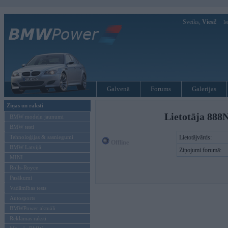
Sveiks,
Viesi!
Ie
Galvenā
Forums
Galerijas
Ziņas un raksti
Lietotāja 888
BMW modeļu jaunumi
BMW testi
Tehnoloģijas & sasniegumi
Lietotājvārds:
Offline
BMW Latvijā
Ziņojumi forumā:
MINI
Rolls-Royce
Pasākumi
Vadāmības tests
Autosports
BMWPower aktuāli
Reklāmas raksti