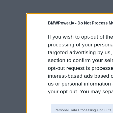
BMWPower.lv -
Do Not Process My
If you wish to opt-out of the
processing of your personal
targeted advertising by us
section to confirm your sel
opt-out request is proces
interest-based ads based o
us or personal information d
your opt-out. You may separ
disclosure of your personal
IAB’s list of downstream pa
Personal Data Processing Opt Outs