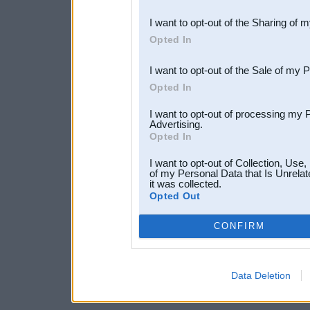
also be disclosed by us to 
I want to opt-out of the Sharing of 
Downstream Participants
th
Opted In
third parties.
I want to opt-out of the Sale of my 
Opted In
I want to opt-out of processing my 
Advertising.
Opted In
I want to opt-out of Collection, Use
of my Personal Data that Is Unrelat
it was collected.
Opted Out
CONFIRM
Data Deletion