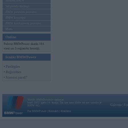
Mēneša BMW
Sērijveida tūnings
BMW pasaules jaunumi
BMW koncepti
BMW konkurentu jaunumi
Moto
Online
Pašreiz BMWPower skatās 161
viesi un 3 reģistrēti lietotāji.
Ienākt BMWPower
• Pieslēgties
• Reģistrēties
• Aizmirsi paroli?
Vortāls BMWPower.lv darbojas
kopš 2002. gada 14. maija. Tas nav auto klubs un nav saistīts ar
Galvena
|
Fo
BMW AG.
Par BMWPower
|
Kontakti
|
Reklāma