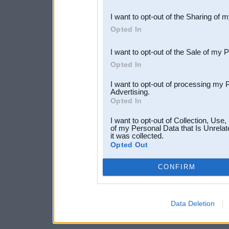
also be disclosed by us to 
I want to opt-out of the Sharing of 
Downstream Participants
th
Opted In
third parties.
I want to opt-out of the Sale of my 
Opted In
I want to opt-out of processing my 
Advertising.
Opted In
I want to opt-out of Collection, Use
of my Personal Data that Is Unrelat
it was collected.
Opted Out
CONFIRM
Data Deletion