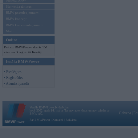
Mēneša BMW
Sērijveida tūnings
BMW pasaules jaunumi
BMW koncepti
BMW konkurentu jaunumi
Moto
Online
Pašreiz BMWPower skatās 151
viesi un 3 reģistrēti lietotāji.
Ienākt BMWPower
• Pieslēgties
• Reģistrēties
• Aizmirsi paroli?
Vortāls BMWPower.lv darbojas
kopš 2002. gada 14. maija. Tas nav auto klubs un nav saistīts ar
Galvena
|
Fo
BMW AG.
Par BMWPower
|
Kontakti
|
Reklāma