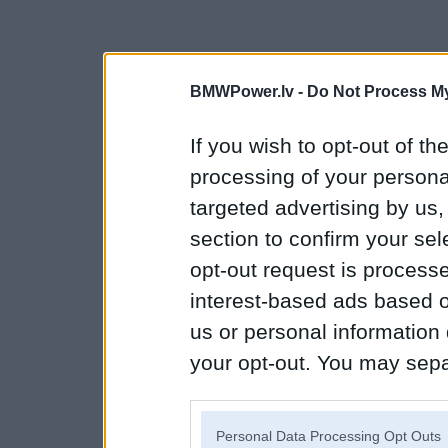
BMWPower.lv -
Do Not Process My
If you wish to opt-out of the
processing of your personal
targeted advertising by us
section to confirm your sel
opt-out request is proces
interest-based ads based o
us or personal information d
your opt-out. You may separ
disclosure of your personal
IAB’s list of downstream pa
Personal Data Processing Opt Outs