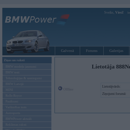
Sveiks,
Viesi!
Ie
Galvenā
Forums
Galerijas
Ziņas un raksti
Lietotāja 888
BMW modeļu jaunumi
BMW testi
Tehnoloģijas & sasniegumi
BMW Latvijā
Lietotājvārds:
Offline
MINI
Ziņojumi forumā:
Rolls-Royce
Pasākumi
Vadāmības tests
Autosports
BMWPower aktuāli
Reklāmas raksti