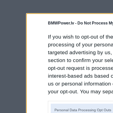
BMWPower.lv -
Do Not Process My
If you wish to opt-out of the
processing of your personal
targeted advertising by us
section to confirm your sel
opt-out request is proces
interest-based ads based o
us or personal information d
your opt-out. You may separ
disclosure of your personal
IAB’s list of downstream pa
Personal Data Processing Opt Outs