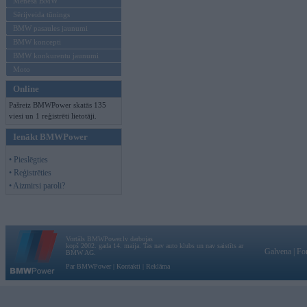
Mēneša BMW
Sērijveida tūnings
BMW pasaules jaunumi
BMW koncepti
BMW konkurentu jaunumi
Moto
Online
Pašreiz BMWPower skatās 135
viesi un 1 reģistrēti lietotāji.
Ienākt BMWPower
• Pieslēgties
• Reģistrēties
• Aizmirsi paroli?
Vortāls BMWPower.lv darbojas
kopš 2002. gada 14. maija. Tas nav auto klubs un nav saistīts ar
Galvena
|
Fo
BMW AG.
Par BMWPower
|
Kontakti
|
Reklāma