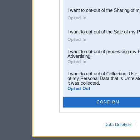
also be disclosed by us to 
I want to opt-out of the Sharing of 
Downstream Participants
th
Opted In
third parties.
I want to opt-out of the Sale of my 
Opted In
I want to opt-out of processing my 
Advertising.
Opted In
I want to opt-out of Collection, Use
of my Personal Data that Is Unrelat
it was collected.
Opted Out
CONFIRM
Data Deletion