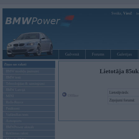
Sveiks,
Viesi!
Ie
Galvenā
Forums
Galerijas
Ziņas un raksti
Lietotāja 85u
BMW modeļu jaunumi
BMW testi
Tehnoloģijas & sasniegumi
BMW Latvijā
Lietotājvārds:
Offline
MINI
Ziņojumi forumā:
Rolls-Royce
Pasākumi
Vadāmības tests
Autosports
BMWPower aktuāli
Reklāmas raksti