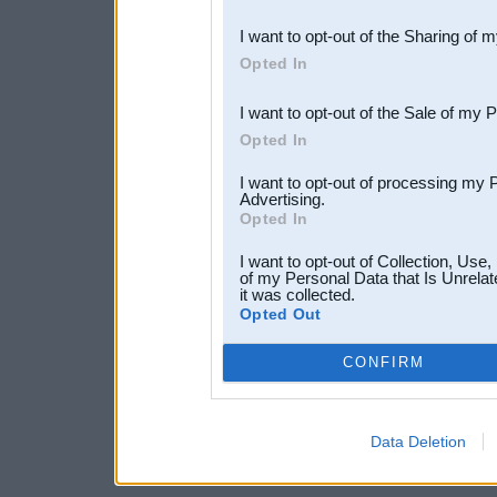
also be disclosed by us to 
I want to opt-out of the Sharing of 
Downstream Participants
th
Opted In
third parties.
I want to opt-out of the Sale of my 
Opted In
I want to opt-out of processing my 
Advertising.
Opted In
I want to opt-out of Collection, Use
of my Personal Data that Is Unrelat
it was collected.
Opted Out
CONFIRM
Data Deletion