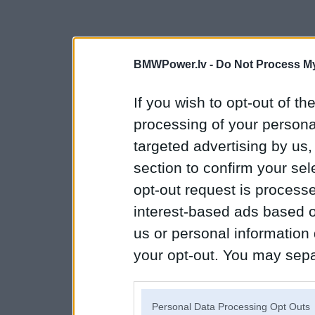
BMWPower.lv -
Do Not Process My
If you wish to opt-out of the
processing of your personal
targeted advertising by us
section to confirm your sel
opt-out request is proces
interest-based ads based o
us or personal information d
your opt-out. You may separ
disclosure of your personal
IAB’s list of downstream pa
Personal Data Processing Opt Outs