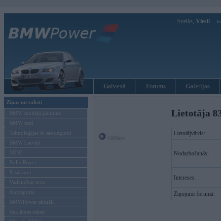
Sveiks,
Viesi!
Ie
Galvenā
Forums
Galerijas
Ziņas un raksti
Lietotāja 8
BMW modeļu jaunumi
BMW testi
Tehnoloģijas & sasniegumi
Lietotājvārds:
Offline
BMW Latvijā
MINI
Nodarbošanās:
Rolls-Royce
Pasākumi
Intereses:
Vadāmības tests
Autosports
Ziņojumi forumā:
BMWPower aktuāli
Reklāmas raksti