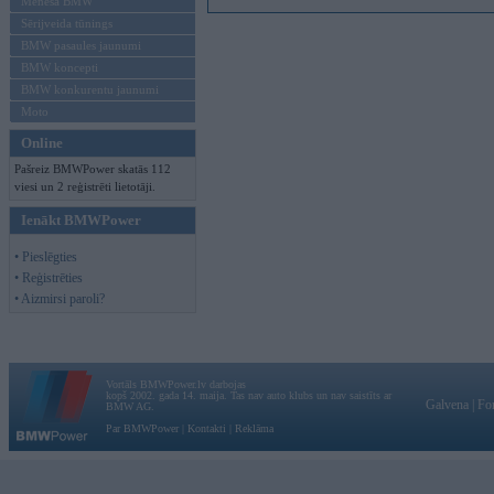
Mēneša BMW
Sērijveida tūnings
BMW pasaules jaunumi
BMW koncepti
BMW konkurentu jaunumi
Moto
Online
Pašreiz BMWPower skatās 112
viesi un 2 reģistrēti lietotāji.
Ienākt BMWPower
• Pieslēgties
• Reģistrēties
• Aizmirsi paroli?
Vortāls BMWPower.lv darbojas
kopš 2002. gada 14. maija. Tas nav auto klubs un nav saistīts ar
Galvena
|
Fo
BMW AG.
Par BMWPower
|
Kontakti
|
Reklāma