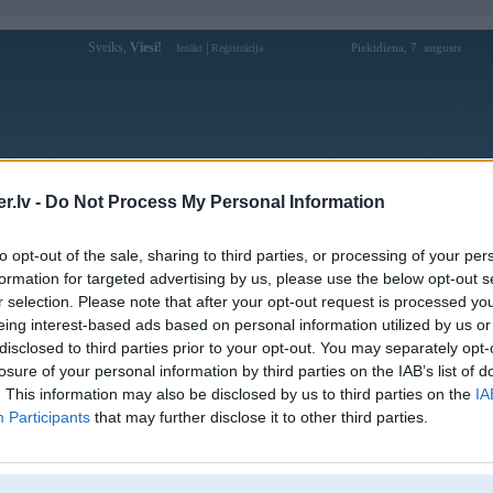
Sveiks,
Viesi!
|
Piektdiena, 7. augusts
Ienākt
Reģistrācija
Forums
Galerijas
Reģistrācija
Lietotāji
Meklētājs
.lv -
Do Not Process My Personal Information
Lietotāja 83 profils
to opt-out of the sale, sharing to third parties, or processing of your per
formation for targeted advertising by us, please use the below opt-out s
Pēdējo reizi manīts: 23. Feb 2026, 21:26
r selection. Please note that after your opt-out request is processed y
eing interest-based ads based on personal information utilized by us or
Lietotājvārds:
83
disclosed to third parties prior to your opt-out. You may separately opt-
Pilsēta:
Rīga
losure of your personal information by third parties on the IAB’s list of
www.caroscar.lv, salona ķīmīskā
. This information may also be disclosed by us to third parties on the
IA
Braucu ar:
tīrīšana, pulēšana, keramika, logu
Participants
that may further disclose it to other third parties.
tonēšana, tel: 24333353
Auto pulēšana, salona ķīmiskā tīrīšana,
Nodarbošanās:
logu tonēšana
Ziņojumi forumā:
205