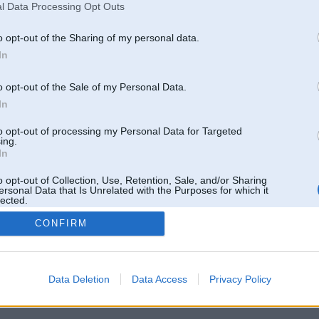
l Data Processing Opt Outs
Pēdējie ziņojumi forumā
[
]
o opt-out of the Sharing of my personal data.
In
o opt-out of the Sale of my Personal Data.
In
to opt-out of processing my Personal Data for Targeted
ing.
In
o opt-out of Collection, Use, Retention, Sale, and/or Sharing
ersonal Data that Is Unrelated with the Purposes for which it
lected.
Out
CONFIRM
 un nav saistīts ar
Galvena
|
Forums
|
Galerijas
|
Reģistrācija
|
Lietotaāji
|
Meklētājs
|
Reklā
Data Deletion
Data Access
Privacy Policy