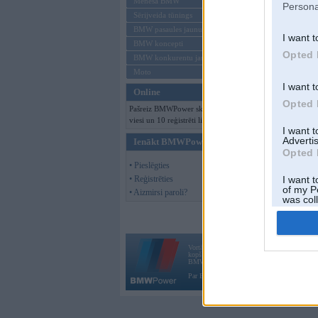
Mēneša BMW
Persona
Sērijveida tūnings
BMW pasaules jaunumi
I want t
BMW koncepti
Opted 
BMW konkurentu jaunumi
Moto
I want t
Online
Opted 
Pašreiz BMWPower skatās 475
viesi un 10 reģistrēti lietotāji.
I want 
Advertis
Ienākt BMWPower
Opted 
• Pieslēgties
• Reģistrēties
I want t
of my P
• Aizmirsi paroli?
was col
Opted 
Vortāls BMWPower.lv darbojas
kopš 2002. gada 14. maija. Tas nav auto klubs
BMW AG.
Par BMWPower
|
Kontakti
|
Reklāma