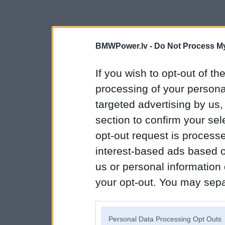
BMWPower.lv -
Do Not Process My
If you wish to opt-out of the
processing of your personal
targeted advertising by us
section to confirm your sel
opt-out request is proces
interest-based ads based o
us or personal information d
your opt-out. You may separ
disclosure of your personal
IAB’s list of downstream pa
Personal Data Processing Opt Outs