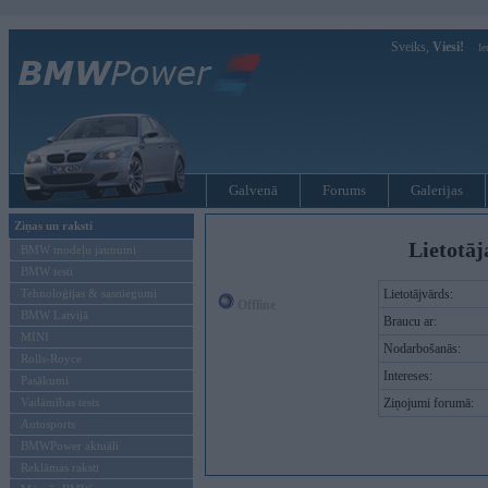
Sveiks,
Viesi!
Ie
Galvenā
Forums
Galerijas
Ziņas un raksti
Lietotāj
BMW modeļu jaunumi
BMW testi
Tehnoloģijas & sasniegumi
Lietotājvārds:
Offline
BMW Latvijā
Braucu ar:
MINI
Nodarbošanās:
Rolls-Royce
Intereses:
Pasākumi
Vadāmības tests
Ziņojumi forumā:
Autosports
BMWPower aktuāli
Reklāmas raksti