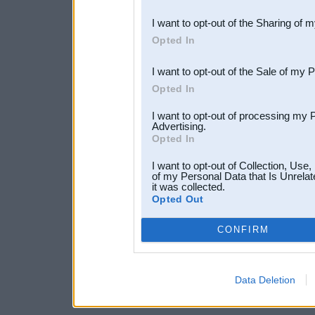
also be disclosed by us to 
I want to opt-out of the Sharing of 
Downstream Participants
th
Opted In
third parties.
I want to opt-out of the Sale of my 
Opted In
I want to opt-out of processing my 
Advertising.
Opted In
I want to opt-out of Collection, Use
of my Personal Data that Is Unrelat
it was collected.
Opted Out
CONFIRM
Data Deletion