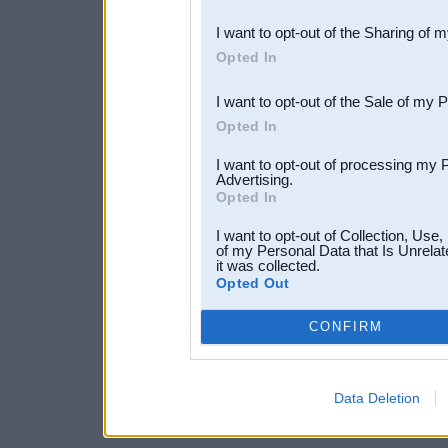
also be disclosed by us to 
I want to opt-out of the Sharing of 
Downstream Participants
th
Opted In
third parties.
I want to opt-out of the Sale of my 
Opted In
I want to opt-out of processing my 
Advertising.
Opted In
I want to opt-out of Collection, Use
of my Personal Data that Is Unrelat
it was collected.
Opted Out
CONFIRM
Data Deletion