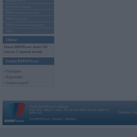
Mēneša BMW
Sērijveida tūnings
BMW pasaules jaunumi
BMW koncepti
BMW konkurentu jaunumi
Moto
Online
Pašreiz BMWPower skatās 530
viesi un 3 reģistrēti lietotāji.
Ienākt BMWPower
• Pieslēgties
• Reģistrēties
• Aizmirsi paroli?
Vortāls BMWPower.lv darbojas
kopš 2002. gada 14. maija. Tas nav auto klubs un nav saistīts ar
Galvena
|
Fo
BMW AG.
Par BMWPower
|
Kontakti
|
Reklāma