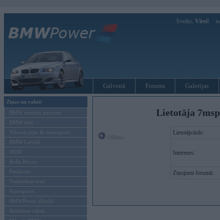
Sveiks,
Viesi!
Ie
Galvenā
Forums
Galerijas
Ziņas un raksti
Lietotāja 7ms
BMW modeļu jaunumi
BMW testi
Tehnoloģijas & sasniegumi
Lietotājvārds:
Offline
BMW Latvijā
MINI
Intereses:
Rolls-Royce
Pasākumi
Ziņojumi forumā:
Vadāmības tests
Autosports
BMWPower aktuāli
Reklāmas raksti