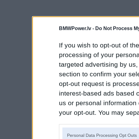
BMWPower.lv -
Do Not Process My
If you wish to opt-out of the
processing of your personal
targeted advertising by us
section to confirm your sel
opt-out request is proces
interest-based ads based o
us or personal information d
your opt-out. You may separ
disclosure of your personal
IAB’s list of downstream pa
Personal Data Processing Opt Outs