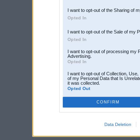
also be disclosed by us to 
I want to opt-out of the Sharing of 
Downstream Participants
th
Opted In
third parties.
I want to opt-out of the Sale of my 
Opted In
I want to opt-out of processing my 
Advertising.
Opted In
I want to opt-out of Collection, Use
of my Personal Data that Is Unrelat
it was collected.
Opted Out
CONFIRM
Data Deletion