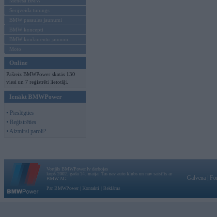
Mēneša BMW
Sērijveida tūnings
BMW pasaules jaunumi
BMW koncepti
BMW konkurentu jaunumi
Moto
Online
Pašreiz BMWPower skatās 130
viesi un 7 reģistrēti lietotāji.
Ienākt BMWPower
• Pieslēgties
• Reģistrēties
• Aizmirsi paroli?
Vortāls BMWPower.lv darbojas
kopš 2002. gada 14. maija. Tas nav auto klubs un nav saistīts ar
Galvena
|
Fo
BMW AG.
Par BMWPower
|
Kontakti
|
Reklāma