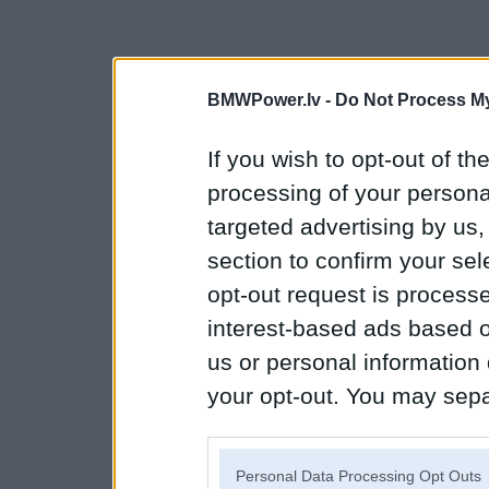
BMWPower.lv -
Do Not Process My
If you wish to opt-out of the
processing of your personal
targeted advertising by us
section to confirm your sel
opt-out request is proces
interest-based ads based o
us or personal information d
your opt-out. You may separ
disclosure of your personal
IAB’s list of downstream pa
Personal Data Processing Opt Outs