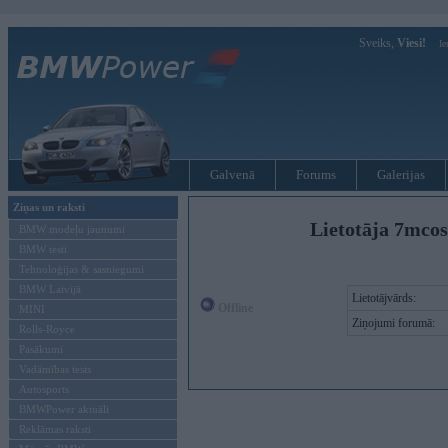
Sveiks,
Viesi!
Ie
Galvenā
Forums
Galerijas
Ziņas un raksti
Lietotāja 7mcos
BMW modeļu jaunumi
BMW testi
Tehnoloģijas & sasniegumi
BMW Latvijā
Lietotājvārds:
Offline
MINI
Ziņojumi forumā:
Rolls-Royce
Pasākumi
Vadāmības tests
Autosports
BMWPower aktuāli
Reklāmas raksti