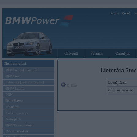
Sveiks,
Viesi!
Ie
Galvenā
Forums
Galerijas
Ziņas un raksti
Lietotāja 7mc
BMW modeļu jaunumi
BMW testi
Tehnoloģijas & sasniegumi
Lietotājvārds:
Offline
BMW Latvijā
Ziņojumi forumā:
MINI
Rolls-Royce
Pasākumi
Vadāmības tests
Autosports
BMWPower aktuāli
Reklāmas raksti