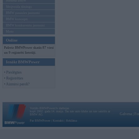
Mēneša BMW
Sērijveida tūnings
BMW pasaules jaunumi
BMW koncepti
BMW konkurentu jaunumi
Moto
Online
Pašreiz BMWPower skatās 87 viesi
un 9 reģistrēti lietotāji.
Ienākt BMWPower
• Pieslēgties
• Reģistrēties
• Aizmirsi paroli?
Vortāls BMWPower.lv darbojas
kopš 2002. gada 14. maija. Tas nav auto klubs un nav saistīts ar
Galvena
|
Fo
BMW AG.
Par BMWPower
|
Kontakti
|
Reklāma