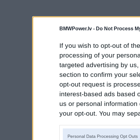
BMWPower.lv -
Do Not Process My
If you wish to opt-out of the
processing of your personal
targeted advertising by us
section to confirm your sel
opt-out request is proces
interest-based ads based o
us or personal information d
your opt-out. You may separ
disclosure of your personal
IAB’s list of downstream pa
Personal Data Processing Opt Outs