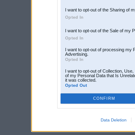
also be disclosed by us to 
I want to opt-out of the Sharing of 
Downstream Participants
th
Opted In
third parties.
I want to opt-out of the Sale of my 
Opted In
I want to opt-out of processing my 
Advertising.
Opted In
I want to opt-out of Collection, Use
of my Personal Data that Is Unrelat
it was collected.
Opted Out
CONFIRM
Data Deletion