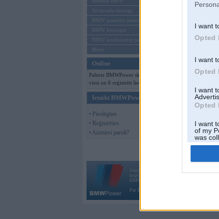
Mēneša BMW
Persona
Sērijveida tūnings
BMW pasaules jaunumi
I want t
BMW koncepti
Opted 
BMW konkurentu jaunumi
Moto
I want t
Online
Opted 
Pašreiz BMWPower skatās 154
viesi un 6 reģistrēti lietotāji.
I want 
Advertis
Ienākt BMWPower
Opted 
• Pieslēgties
• Reģistrēties
I want t
of my P
• Aizmirsi paroli?
was col
Opted 
Vortāls BMWPower.lv darbojas
kopš 2002. gada 14. maija. Tas nav auto klubs
BMW AG.
Par BMWPower
|
Kontakti
|
Reklāma