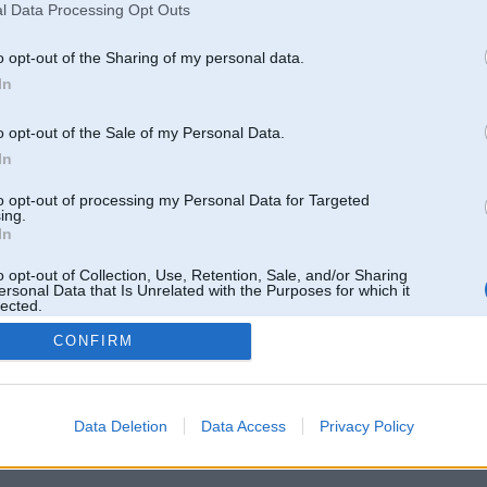
l Data Processing Opt Outs
o opt-out of the Sharing of my personal data.
In
o opt-out of the Sale of my Personal Data.
In
to opt-out of processing my Personal Data for Targeted
ing.
In
o opt-out of Collection, Use, Retention, Sale, and/or Sharing
ersonal Data that Is Unrelated with the Purposes for which it
lected.
Out
CONFIRM
 un nav saistīts ar
Galvena
|
Forums
|
Galerijas
|
Reģistrācija
|
Lietotaāji
|
Meklētājs
|
Reklā
Data Deletion
Data Access
Privacy Policy