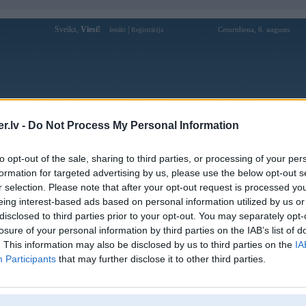
Sveiks,
Viesi!
|
Ceturtdiena, 6. augusts
Ienākt
Reģistrācija
Forums
Galerijas
Reģistrācija
Lietotāji
Meklētājs
.lv -
Do Not Process My Personal Information
Lietotāja 7mcn2com profils
to opt-out of the sale, sharing to third parties, or processing of your per
formation for targeted advertising by us, please use the below opt-out s
Lietotājvārds:
7mcn2com
r selection. Please note that after your opt-out request is processed y
eing interest-based ads based on personal information utilized by us or
Pilsēta:
Ainaži
disclosed to third parties prior to your opt-out. You may separately opt-
Ziņojumi forumā:
0
losure of your personal information by third parties on the IAB’s list of
Pēdējie ziņojumi forumā
[
]
. This information may also be disclosed by us to third parties on the
IA
Participants
that may further disclose it to other third parties.